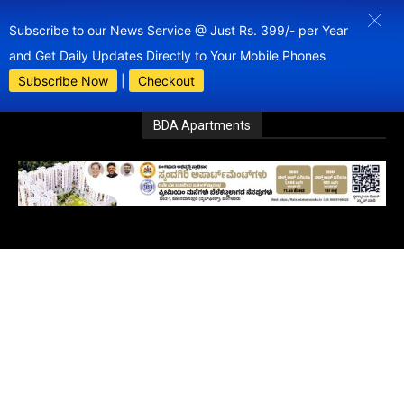
Subscribe to our News Service @ Just Rs. 399/- per Year
and Get Daily Updates Directly to Your Mobile Phones
Subscribe Now
|
Checkout
BDA Apartments