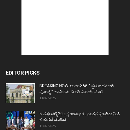
EDITOR PICKS
BREAKING NOW: ಉದಯಗಿರಿ “ ಪ್ರಚೋಧನಕಾರಿ
ಪೋಸ್ಟ್‌ “: ಜಾಮೀನು ಕೋರಿ ಕೋರ್ಟ್‌ ಮೊರೆ...
13/02/2025
5 ವರ್ಷದಲ್ಲಿ 20 ಲಕ್ಷ ಉದ್ಯೋಗ : ನೂತನ ಕೈಗಾರಿಕಾ ನೀತಿ
ಬಿಡುಗಡೆ ಮಾಡಿದ...
11/02/2025