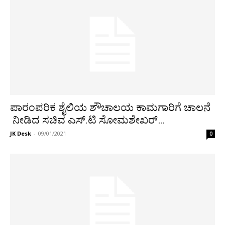
ಪಾರಂಪರಿಕ ಶೈಲಿಯ ಶೌಚಾಲಯ ಕಾಮಗಾರಿಗೆ ಚಾಲನೆ
ನೀಡಿದ ಸಚಿವ ಎಸ್.ಟಿ ಸೋಮಶೇಖರ್…
JK Desk
-
09/01/2021
0