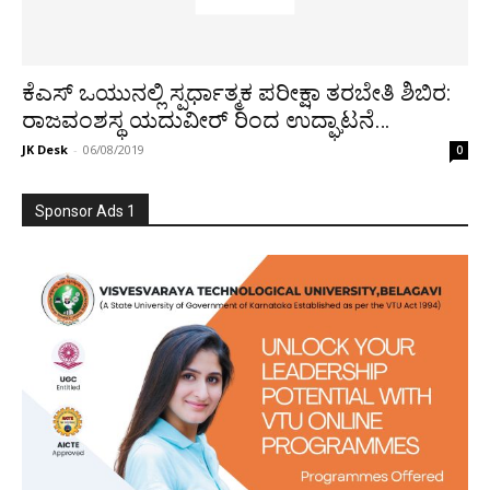
ಕೆಎಸ್ ಒಯುನಲ್ಲಿ ಸ್ಪರ್ಧಾತ್ಮಕ ಪರೀಕ್ಷಾ ತರಬೇತಿ ಶಿಬಿರ:
ರಾಜವಂಶಸ್ಥ ಯದುವೀರ್ ರಿಂದ ಉದ್ಘಾಟನೆ…
JK Desk
-
06/08/2019
0
Sponsor Ads 1