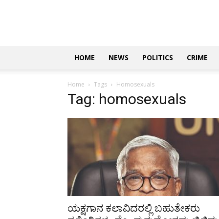
Updates
|
ಕನ್ನಡ
ನ್ಯೂಸ್
|
ಜಸ್ಟ್
HOME
NEWS
POLITICS
CRIME
ಕನ್ನಡ
Home
Tags
Homosexuals
Tag: homosexuals
ಯಕ್ಷಗಾನ ಕಲಾವಿದರಲ್ಲಿ ಬಹುತೇಕರು