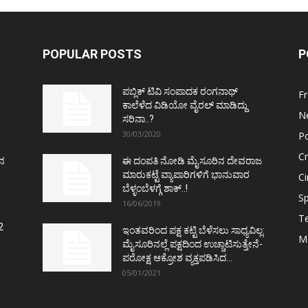
POPULAR POSTS
P
ಪಬ್ಲಿಕ್ ಟಿವಿ ಸಂಪಾದಕ ರಂಗನಾಥ್
F
ಕಾಲೆಳೆದ ವಿಡಿಯೋ ವೈರಲ್ ಮಾಡಿದ್ದು
N
ಸರಿನಾ..?
30/03/2020
Po
C
ತನ
ಈ ದಂಪತಿ ನೋಡಿ ಮೈಸೂರಿನ ದೇವರಾಜ
ಮಾರುಕಟ್ಟೆ ವ್ಯಾಪಾರಿಗಳಿಗೆ ಭಾನುವಾರ
C
ಬೆಳ್ಳಂಬೆಳಗ್ಗೆ ಶಾಕ್..!
Sp
16/06/2019
T
2
ಇಂತವರಿಂದ ಪಕ್ಷ ಕಟ್ಟಿ ಬೆಳೆಸಲು ಸಾಧ್ಯವಿಲ್ಲ:
M
ಮೈಸೂರಿನಲ್ಲೆ ಪಕ್ಷದಿಂದ ಉಚ್ಚಾಟಿಸುತ್ತೇನೆ-
ಪರೋಕ್ಷ ಆಕ್ರೋಶ ವ್ಯಕ್ತಪಡಿಸಿದ...
05/01/2021