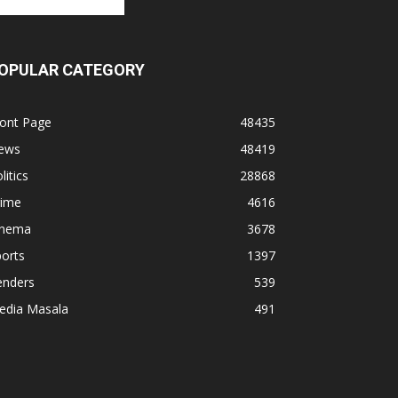
OPULAR CATEGORY
ront Page
48435
ews
48419
litics
28868
rime
4616
inema
3678
orts
1397
enders
539
edia Masala
491