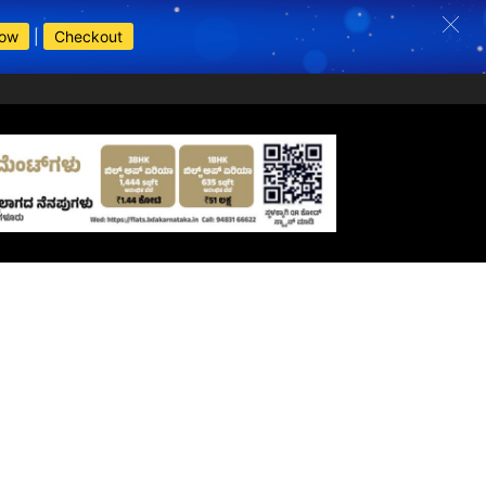
Now
|
Checkout