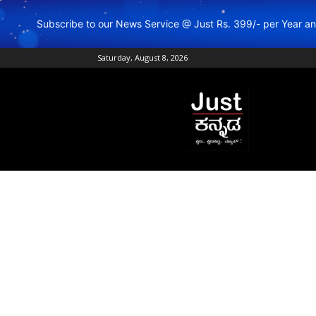
Subscribe to our News Service @ Just Rs. 399/- per Year 
Saturday, August 8, 2026
Just
Kannada
–
Online
Kannada
News
|
Breaking
Kannada
News
|
Karnataka
News
|
Live