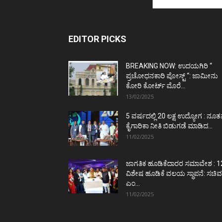
EDITOR PICKS
BREAKING NOW: ಉದಯಗಿರಿ “
ಪ್ರಚೋಧನಕಾರಿ ಪೋಸ್ಟ್‌ “: ಜಾಮೀನು
ಕೋರಿ ಕೋರ್ಟ್‌ ಮೊರೆ...
13/02/2025
5 ವರ್ಷದಲ್ಲಿ 20 ಲಕ್ಷ ಉದ್ಯೋಗ : ನೂ
ಕೈಗಾರಿಕಾ ನೀತಿ ಬಿಡುಗಡೆ ಮಾಡಿದ...
11/02/2025
ಜಾಗತಿಕ ಹೂಡಿಕೆದಾರರ ಸಮಾವೇಶ : 1
ವಿಶೇಷ ಹೂಡಿಕೆ ವಲಯ ಸ್ಥಾಪನೆ: ಸಚಿವ
ಎಂ...
11/02/2025