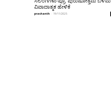
ಸಲಿಂಗಿಗಳು-ಪ್ರೊ. ಪುರುಷೋತ್ತಮ ಬಿಳಿಮ
ವಿವಾದಾತ್ಮಕ ಹೇಳಿಕೆ
prashanth
-
19/11/2025