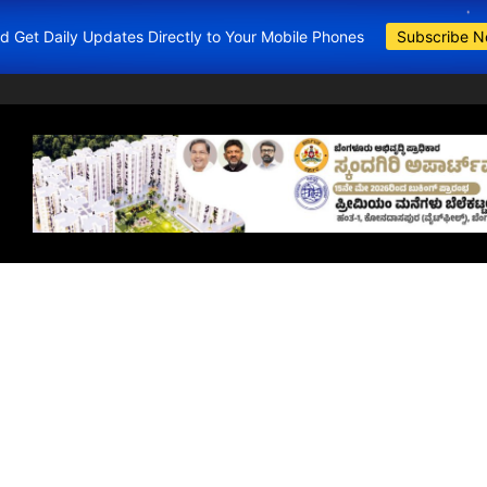
and Get Daily Updates Directly to Your Mobile Phones
Subscribe 
BDA Apartments