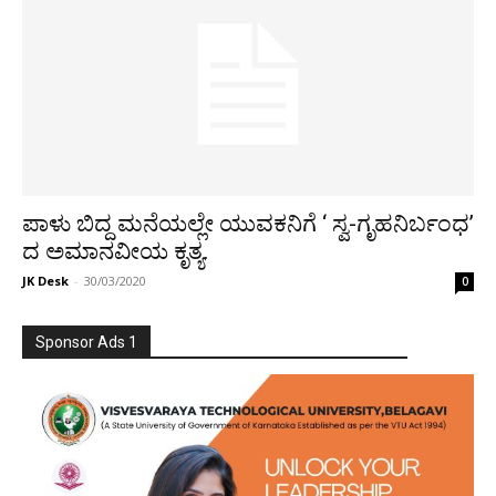
ಪಾಳು ಬಿದ್ದ ಮನೆಯಲ್ಲೇ ಯುವಕನಿಗೆ ‘ ಸ್ವ-ಗೃಹನಿರ್ಬಂಧ’
ದ ಅಮಾನವೀಯ ಕೃತ್ಯ.
JK Desk
-
30/03/2020
0
Sponsor Ads 1