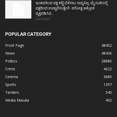
ಇಂತವರಿಂದ ಪಕ್ಷ ಕಟ್ಟಿ ಬೆಳೆಸಲು ಸಾಧ್ಯವಿಲ್ಲ: ಮೈಸೂರಿನಲ್ಲೆ
ಪಕ್ಷದಿಂದ ಉಚ್ಚಾಟಿಸುತ್ತೇನೆ- ಪರೋಕ್ಷ ಆಕ್ರೋಶ
ವ್ಯಕ್ತಪಡಿಸಿದ...
05/01/2021
POPULAR CATEGORY
Front Page
48452
News
48436
Politics
28880
Crime
4622
Cinema
3680
Sports
1397
Tenders
540
Media Masala
492