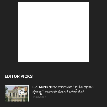
EDITOR PICKS
BREAKING NOW: ಉದಯಗಿರಿ “ ಪ್ರಚೋಧನಕಾರಿ
ಪೋಸ್ಟ್‌ “: ಜಾಮೀನು ಕೋರಿ ಕೋರ್ಟ್‌ ಮೊರೆ...
13/02/2025