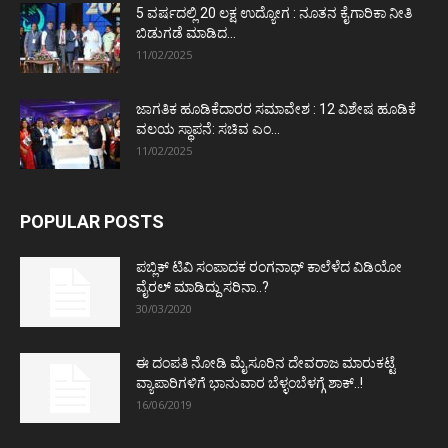
5 ವರ್ಷದಲ್ಲಿ 20 ಲಕ್ಷ ಉದ್ಯೋಗ : ನೂತನ ಕೈಗಾರಿಕಾ ನೀತಿ
ಬಿಡುಗಡೆ ಮಾಡಿದ...
11/02/2025
ಜಾಗತಿಕ ಹೂಡಿಕೆದಾರರ ಸಮಾವೇಶ : 12 ವಿಶೇಷ ಹೂಡಿಕೆ
ವಲಯ ಸ್ಥಾಪನೆ: ಸಚಿವ ಎಂ...
11/02/2025
POPULAR POSTS
ಪಬ್ಲಿಕ್ ಟಿವಿ ಸಂಪಾದಕ ರಂಗನಾಥ್ ಕಾಲೆಳೆದ ವಿಡಿಯೋ
ವೈರಲ್ ಮಾಡಿದ್ದು ಸರಿನಾ..?
30/03/2020
ಈ ದಂಪತಿ ನೋಡಿ ಮೈಸೂರಿನ ದೇವರಾಜ ಮಾರುಕಟ್ಟೆ
ವ್ಯಾಪಾರಿಗಳಿಗೆ ಭಾನುವಾರ ಬೆಳ್ಳಂಬೆಳಗ್ಗೆ ಶಾಕ್..!
16/06/2019