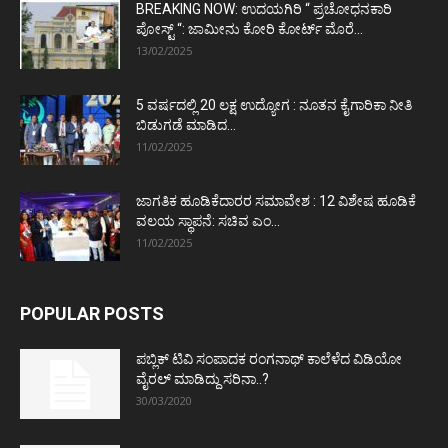
BREAKING NOW: ಉದಯಗಿರಿ “ ಪ್ರಚೋಧನಕಾರಿ
ಪೋಸ್ಟ್‌ “: ಜಾಮೀನು ಕೋರಿ ಕೋರ್ಟ್‌ ಮೊರೆ...
13/02/2025
5 ವರ್ಷದಲ್ಲಿ 20 ಲಕ್ಷ ಉದ್ಯೋಗ : ನೂತನ ಕೈಗಾರಿಕಾ ನೀತಿ
ಬಿಡುಗಡೆ ಮಾಡಿದ...
11/02/2025
ಜಾಗತಿಕ ಹೂಡಿಕೆದಾರರ ಸಮಾವೇಶ : 12 ವಿಶೇಷ ಹೂಡಿಕೆ
ವಲಯ ಸ್ಥಾಪನೆ: ಸಚಿವ ಎಂ...
11/02/2025
POPULAR POSTS
ಪಬ್ಲಿಕ್ ಟಿವಿ ಸಂಪಾದಕ ರಂಗನಾಥ್ ಕಾಲೆಳೆದ ವಿಡಿಯೋ
ವೈರಲ್ ಮಾಡಿದ್ದು ಸರಿನಾ..?
30/03/2020