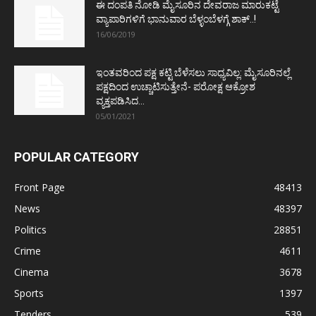
ಈ ದಂಪತಿ ನೋಡಿ ಮೈಸೂರಿನ ದೇವರಾಜ ಮಾರುಕಟ್ಟೆ
ವ್ಯಾಪಾರಿಗಳಿಗೆ ಭಾನುವಾರ ಬೆಳ್ಳಂಬೆಳಗ್ಗೆ ಶಾಕ್..!
16/06/2019
ಇಂತವರಿಂದ ಪಕ್ಷ ಕಟ್ಟಿ ಬೆಳೆಸಲು ಸಾಧ್ಯವಿಲ್ಲ: ಮೈಸೂರಿನಲ್ಲೆ
ಪಕ್ಷದಿಂದ ಉಚ್ಚಾಟಿಸುತ್ತೇನೆ- ಪರೋಕ್ಷ ಆಕ್ರೋಶ
ವ್ಯಕ್ತಪಡಿಸಿದ...
05/01/2021
POPULAR CATEGORY
Front Page
48413
News
48397
Politics
28851
Crime
4611
Cinema
3678
Sports
1397
Tenders
539