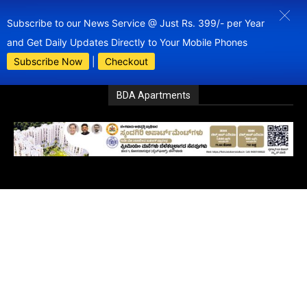
Subscribe to our News Service @ Just Rs. 399/- per Year
and Get Daily Updates Directly to Your Mobile Phones
Subscribe Now
|
Checkout
BDA Apartments