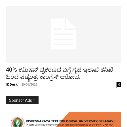
40% ಕಮಿಷನ್ ಪ್ರಕರಣದ ಬಗ್ಗೆ ಗೃಹ ಇಲಾಖೆ ತನಿಖೆ
ಹಿಂದೆ ಷಡ್ಯಂತ್ರ: ಕಾಂಗ್ರೆಸ್ ಆರೋಪ.
JK Desk
-
29/06/2022
0
Sponsor Ads 1