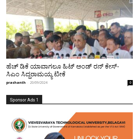
ಹೆಚ್ ಡಿಕೆ ಯಾವಾಗಲೂ ಹಿಟ್ ಅಂಡ್ ರನ್ ಕೇಸ್-
ಸಿಎಂ ಸಿದ್ದರಾಮಯ್ಯ ಟೀಕೆ
prashanth
-
20/09/2024
0
Sponsor Ads 1