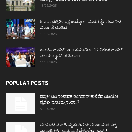
13/02/2025
5 ವರ್ಷದಲ್ಲಿ 20 ಲಕ್ಷ ಉದ್ಯೋಗ : ನೂತನ ಕೈಗಾರಿಕಾ ನೀತಿ
ಬಿಡುಗಡೆ ಮಾಡಿದ...
11/02/2025
ಜಾಗತಿಕ ಹೂಡಿಕೆದಾರರ ಸಮಾವೇಶ : 12 ವಿಶೇಷ ಹೂಡಿಕೆ
ವಲಯ ಸ್ಥಾಪನೆ: ಸಚಿವ ಎಂ...
11/02/2025
POPULAR POSTS
ಪಬ್ಲಿಕ್ ಟಿವಿ ಸಂಪಾದಕ ರಂಗನಾಥ್ ಕಾಲೆಳೆದ ವಿಡಿಯೋ
ವೈರಲ್ ಮಾಡಿದ್ದು ಸರಿನಾ..?
30/03/2020
ಈ ದಂಪತಿ ನೋಡಿ ಮೈಸೂರಿನ ದೇವರಾಜ ಮಾರುಕಟ್ಟೆ
ವ್ಯಾಪಾರಿಗಳಿಗೆ ಭಾನುವಾರ ಬೆಳ್ಳಂಬೆಳಗ್ಗೆ ಶಾಕ್..!