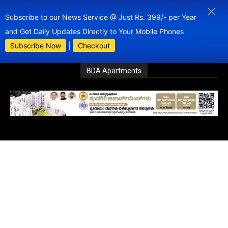
Subscribe to our News Service @ Just Rs. 399/- per Year
and Get Daily Updates Directly to Your Mobile Phones
Subscribe Now
|
Checkout
BDA Apartments