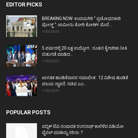
EDITOR PICKS
BREAKING NOW: ಉದಯಗಿರಿ “ ಪ್ರಚೋಧನಕಾರಿ
ಪೋಸ್ಟ್‌ “: ಜಾಮೀನು ಕೋರಿ ಕೋರ್ಟ್‌ ಮೊರೆ...
13/02/2025
5 ವರ್ಷದಲ್ಲಿ 20 ಲಕ್ಷ ಉದ್ಯೋಗ : ನೂತನ ಕೈಗಾರಿಕಾ ನೀತಿ
ಬಿಡುಗಡೆ ಮಾಡಿದ...
11/02/2025
ಜಾಗತಿಕ ಹೂಡಿಕೆದಾರರ ಸಮಾವೇಶ : 12 ವಿಶೇಷ ಹೂಡಿಕೆ
ವಲಯ ಸ್ಥಾಪನೆ: ಸಚಿವ ಎಂ...
11/02/2025
POPULAR POSTS
ಪಬ್ಲಿಕ್ ಟಿವಿ ಸಂಪಾದಕ ರಂಗನಾಥ್ ಕಾಲೆಳೆದ ವಿಡಿಯೋ
ವೈರಲ್ ಮಾಡಿದ್ದು ಸರಿನಾ..?