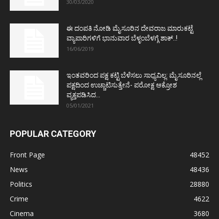
30/03/2020
ಈ ದಂಪತಿ ನೋಡಿ ಮೈಸೂರಿನ ದೇವರಾಜ ಮಾರುಕಟ್ಟೆ
ವ್ಯಾಪಾರಿಗಳಿಗೆ ಭಾನುವಾರ ಬೆಳ್ಳಂಬೆಳಗ್ಗೆ ಶಾಕ್..!
16/06/2019
ಇಂತವರಿಂದ ಪಕ್ಷ ಕಟ್ಟಿ ಬೆಳೆಸಲು ಸಾಧ್ಯವಿಲ್ಲ: ಮೈಸೂರಿನಲ್ಲೆ
ಪಕ್ಷದಿಂದ ಉಚ್ಚಾಟಿಸುತ್ತೇನೆ- ಪರೋಕ್ಷ ಆಕ್ರೋಶ
ವ್ಯಕ್ತಪಡಿಸಿದ...
05/01/2021
POPULAR CATEGORY
Front Page
48452
News
48436
Politics
28880
Crime
4622
Cinema
3680