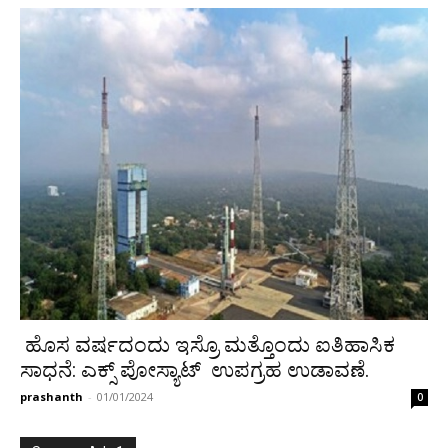
ಹೊಸ ವರ್ಷದಂದು ಇಸ್ರೊ ಮತ್ತೊಂದು ಐತಿಹಾಸಿಕ
ಸಾಧನೆ: ಎಕ್ಸ್‌ ಪೋಸ್ಯಾಟ್ ಉಪಗ್ರಹ ಉಡಾವಣೆ.
prashanth
-
01/01/2024
0