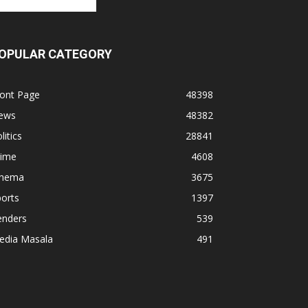
OPULAR CATEGORY
ront Page
48398
ews
48382
litics
28841
rime
4608
inema
3675
orts
1397
enders
539
edia Masala
491