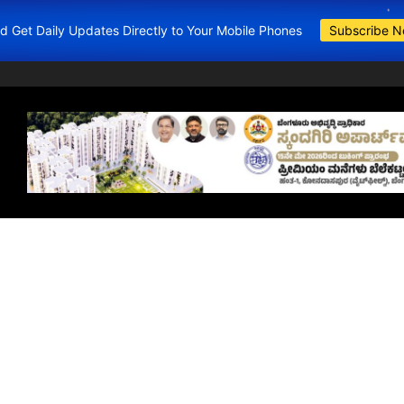
and Get Daily Updates Directly to Your Mobile Phones
Subscribe 
BDA Apartments