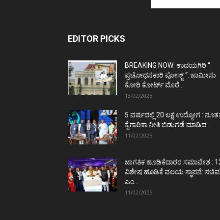
EDITOR PICKS
BREAKING NOW: ಉದಯಗಿರಿ “
ಪ್ರಚೋಧನಕಾರಿ ಪೋಸ್ಟ್‌ “: ಜಾಮೀನು
ಕೋರಿ ಕೋರ್ಟ್‌ ಮೊರೆ...
13/02/2025
5 ವರ್ಷದಲ್ಲಿ 20 ಲಕ್ಷ ಉದ್ಯೋಗ : ನೂ
ಕೈಗಾರಿಕಾ ನೀತಿ ಬಿಡುಗಡೆ ಮಾಡಿದ...
11/02/2025
ಜಾಗತಿಕ ಹೂಡಿಕೆದಾರರ ಸಮಾವೇಶ : 1
ವಿಶೇಷ ಹೂಡಿಕೆ ವಲಯ ಸ್ಥಾಪನೆ: ಸಚಿವ
ಎಂ...
11/02/2025