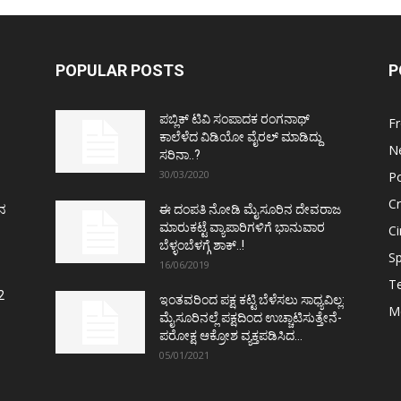
POPULAR POSTS
P
ಪಬ್ಲಿಕ್ ಟಿವಿ ಸಂಪಾದಕ ರಂಗನಾಥ್
F
ಕಾಲೆಳೆದ ವಿಡಿಯೋ ವೈರಲ್ ಮಾಡಿದ್ದು
N
ಸರಿನಾ..?
30/03/2020
Po
C
ತನ
ಈ ದಂಪತಿ ನೋಡಿ ಮೈಸೂರಿನ ದೇವರಾಜ
ಮಾರುಕಟ್ಟೆ ವ್ಯಾಪಾರಿಗಳಿಗೆ ಭಾನುವಾರ
C
ಬೆಳ್ಳಂಬೆಳಗ್ಗೆ ಶಾಕ್..!
Sp
16/06/2019
T
2
ಇಂತವರಿಂದ ಪಕ್ಷ ಕಟ್ಟಿ ಬೆಳೆಸಲು ಸಾಧ್ಯವಿಲ್ಲ:
M
ಮೈಸೂರಿನಲ್ಲೆ ಪಕ್ಷದಿಂದ ಉಚ್ಚಾಟಿಸುತ್ತೇನೆ-
ಪರೋಕ್ಷ ಆಕ್ರೋಶ ವ್ಯಕ್ತಪಡಿಸಿದ...
05/01/2021