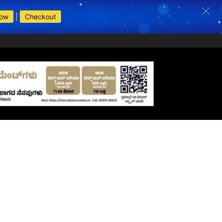
Now
|
Checkout