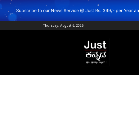
Subscribe to our News Service @ Just Rs. 399/- per Year 
Thursday, August 6, 2026
Just
Kannada
–
Online
Kannada
News
|
Breaking
Kannada
News
|
Karnataka
News
|
Live