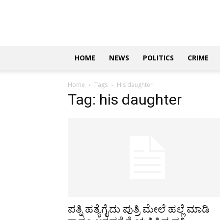
Updates
|
ಕನ್ನಡ
ನ್ಯೂಸ್
|
ಜಸ್ಟ್
HOME
NEWS
POLITICS
CRIME
ಕನ್ನಡ
Home
Tags
His daughter
Tag: his daughter
ಪತ್ನಿ ಹತ್ಯೆಗೈದು ಪುತ್ರಿ ಮೇಲೆ ಹಲ್ಲೆ ಮಾಡಿ