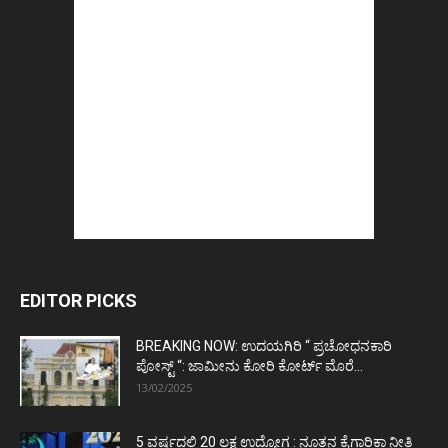
EDITOR PICKS
BREAKING NOW: ಉದಯಗಿರಿ “ ಪ್ರಚೋಧನಕಾರಿ
ಪೋಸ್ಟ್‌ “: ಜಾಮೀನು ಕೋರಿ ಕೋರ್ಟ್‌ ಮೊರೆ...
13/02/2025
5 ವರ್ಷದಲ್ಲಿ 20 ಲಕ್ಷ ಉದ್ಯೋಗ : ನೂತನ ಕೈಗಾರಿಕಾ ನೀತಿ