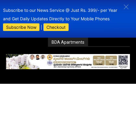
Subscribe to our News Service @ Just Rs. 399/- per Year
and Get Daily Updates Directly to Your Mobile Phones
Subscribe Now
|
Checkout
BDA Apartments