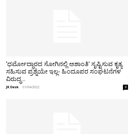
‘ಧರ್ಮೋದ್ಧಾರದ ಸೋಗಿನಲ್ಲಿ ಅಶಾಂತಿ’ ಸೃಷ್ಟಿಸುವ ಕೃತ್ಯ
ಸಹಿಸುವ ಪ್ರಶ್ನೆಯೇ ಇಲ್ಲ- ಹಿಂದೂಪರ ಸಂಘಟನೆಗಳ
ವಿರುದ್ಧ...
JK Desk
-
01/04/2022
0