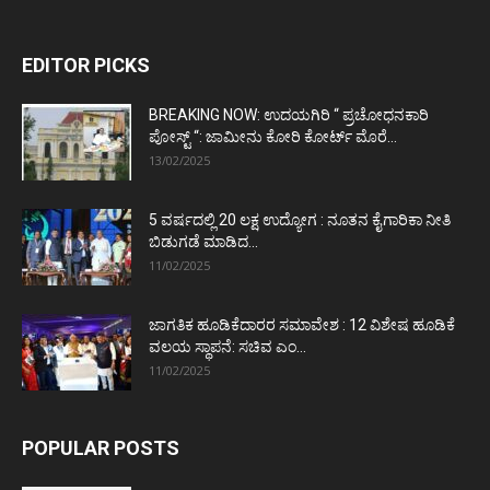
EDITOR PICKS
BREAKING NOW: ಉದಯಗಿರಿ “ ಪ್ರಚೋಧನಕಾರಿ
ಪೋಸ್ಟ್‌ “: ಜಾಮೀನು ಕೋರಿ ಕೋರ್ಟ್‌ ಮೊರೆ...
13/02/2025
5 ವರ್ಷದಲ್ಲಿ 20 ಲಕ್ಷ ಉದ್ಯೋಗ : ನೂತನ ಕೈಗಾರಿಕಾ ನೀತಿ
ಬಿಡುಗಡೆ ಮಾಡಿದ...
11/02/2025
ಜಾಗತಿಕ ಹೂಡಿಕೆದಾರರ ಸಮಾವೇಶ : 12 ವಿಶೇಷ ಹೂಡಿಕೆ
ವಲಯ ಸ್ಥಾಪನೆ: ಸಚಿವ ಎಂ...
11/02/2025
POPULAR POSTS