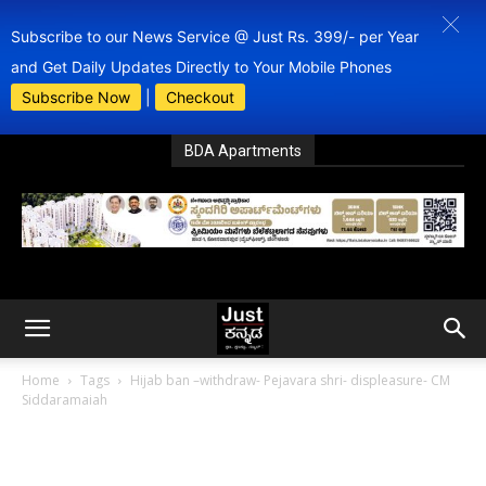
Subscribe to our News Service @ Just Rs. 399/- per Year
and Get Daily Updates Directly to Your Mobile Phones
Subscribe Now
|
Checkout
BDA Apartments
Home
Tags
Hijab ban –withdraw- Pejavara shri- displeasure- CM
Siddaramaiah