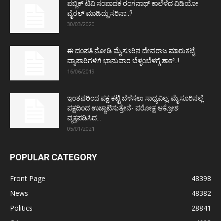
ಪಬ್ಲಿಕ್ ಟಿವಿ ಸಂಪಾದಕ ರಂಗನಾಥ್ ಕಾಲೆಳೆದ ವಿಡಿಯೋ
ವೈರಲ್ ಮಾಡಿದ್ದು ಸರಿನಾ..?
30/03/2020
ಈ ದಂಪತಿ ನೋಡಿ ಮೈಸೂರಿನ ದೇವರಾಜ ಮಾರುಕಟ್ಟೆ
ವ್ಯಾಪಾರಿಗಳಿಗೆ ಭಾನುವಾರ ಬೆಳ್ಳಂಬೆಳಗ್ಗೆ ಶಾಕ್..!
16/06/2019
ಇಂತವರಿಂದ ಪಕ್ಷ ಕಟ್ಟಿ ಬೆಳೆಸಲು ಸಾಧ್ಯವಿಲ್ಲ: ಮೈಸೂರಿನಲ್ಲೆ
ಪಕ್ಷದಿಂದ ಉಚ್ಚಾಟಿಸುತ್ತೇನೆ- ಪರೋಕ್ಷ ಆಕ್ರೋಶ
ವ್ಯಕ್ತಪಡಿಸಿದ...
05/01/2021
POPULAR CATEGORY
Front Page
48398
News
48382
Politics
28841