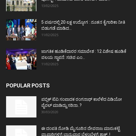
13/02/2025
5 ವರ್ಷದಲ್ಲಿ 20 ಲಕ್ಷ ಉದ್ಯೋಗ : ನೂತನ ಕೈಗಾರಿಕಾ ನೀತಿ
ಬಿಡುಗಡೆ ಮಾಡಿದ...
11/02/2025
ಜಾಗತಿಕ ಹೂಡಿಕೆದಾರರ ಸಮಾವೇಶ : 12 ವಿಶೇಷ ಹೂಡಿಕೆ
ವಲಯ ಸ್ಥಾಪನೆ: ಸಚಿವ ಎಂ...
11/02/2025
POPULAR POSTS
ಪಬ್ಲಿಕ್ ಟಿವಿ ಸಂಪಾದಕ ರಂಗನಾಥ್ ಕಾಲೆಳೆದ ವಿಡಿಯೋ
ವೈರಲ್ ಮಾಡಿದ್ದು ಸರಿನಾ..?
30/03/2020
ಈ ದಂಪತಿ ನೋಡಿ ಮೈಸೂರಿನ ದೇವರಾಜ ಮಾರುಕಟ್ಟೆ
ವ್ಯಾಪಾರಿಗಳಿಗೆ ಭಾನುವಾರ ಬೆಳ್ಳಂಬೆಳಗ್ಗೆ ಶಾಕ್..!