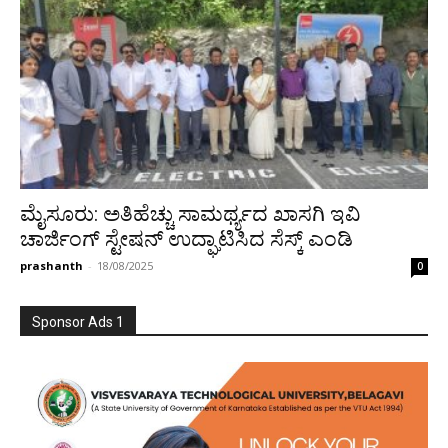
ಮೈಸೂರು: ಅತಿಹೆಚ್ಚು ಸಾಮರ್ಥ್ಯದ ಖಾಸಗಿ ಇವಿ
ಚಾರ್ಜಿಂಗ್‌ ಸ್ಟೇಷನ್‌ ಉದ್ಘಾಟಿಸಿದ ಸೆಸ್ಕ್ ಎಂಡಿ
prashanth
-
18/08/2025
0
Sponsor Ads 1