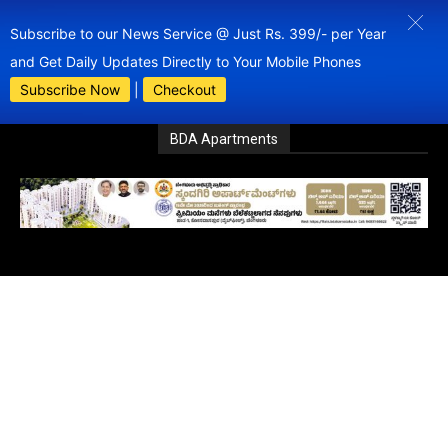
Subscribe to our News Service @ Just Rs. 399/- per Year
and Get Daily Updates Directly to Your Mobile Phones
Subscribe Now
|
Checkout
BDA Apartments