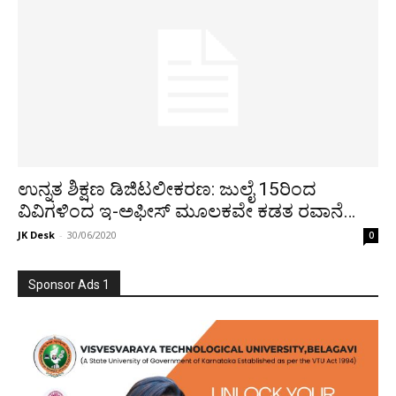
ಉನ್ನತ ಶಿಕ್ಷಣ ಡಿಜಿಟಲೀಕರಣ: ಜುಲೈ 15ರಿಂದ
ವಿವಿಗಳಿಂದ ಇ-ಅಫೀಸ್‌ ಮೂಲಕವೇ ಕಡತ ರವಾನೆ…
JK Desk
-
30/06/2020
0
Sponsor Ads 1