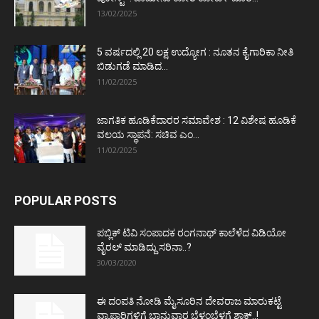
13/02/2025
5 ವರ್ಷದಲ್ಲಿ 20 ಲಕ್ಷ ಉದ್ಯೋಗ : ನೂತನ ಕೈಗಾರಿಕಾ ನೀತಿ
ಬಿಡುಗಡೆ ಮಾಡಿದ...
11/02/2025
ಜಾಗತಿಕ ಹೂಡಿಕೆದಾರರ ಸಮಾವೇಶ : 12 ವಿಶೇಷ ಹೂಡಿಕೆ
ವಲಯ ಸ್ಥಾಪನೆ: ಸಚಿವ ಎಂ...
11/02/2025
POPULAR POSTS
ಪಬ್ಲಿಕ್ ಟಿವಿ ಸಂಪಾದಕ ರಂಗನಾಥ್ ಕಾಲೆಳೆದ ವಿಡಿಯೋ
ವೈರಲ್ ಮಾಡಿದ್ದು ಸರಿನಾ..?
30/03/2020
ಈ ದಂಪತಿ ನೋಡಿ ಮೈಸೂರಿನ ದೇವರಾಜ ಮಾರುಕಟ್ಟೆ
ವ್ಯಾಪಾರಿಗಳಿಗೆ ಭಾನುವಾರ ಬೆಳ್ಳಂಬೆಳಗ್ಗೆ ಶಾಕ್..!