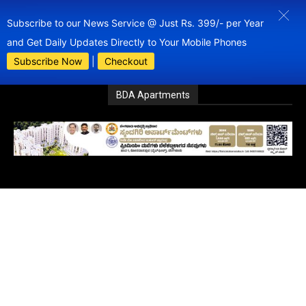
Subscribe to our News Service @ Just Rs. 399/- per Year
and Get Daily Updates Directly to Your Mobile Phones
Subscribe Now
|
Checkout
BDA Apartments