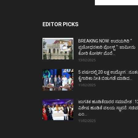
EDITOR PICKS
BREAKING NOW: ಉದಯಗಿರಿ “
ಪ್ರಚೋಧನಕಾರಿ ಪೋಸ್ಟ್‌ “: ಜಾಮೀನು
ಕೋರಿ ಕೋರ್ಟ್‌ ಮೊರೆ...
13/02/2025
5 ವರ್ಷದಲ್ಲಿ 20 ಲಕ್ಷ ಉದ್ಯೋಗ : ನೂ
ಕೈಗಾರಿಕಾ ನೀತಿ ಬಿಡುಗಡೆ ಮಾಡಿದ...
11/02/2025
ಜಾಗತಿಕ ಹೂಡಿಕೆದಾರರ ಸಮಾವೇಶ : 1
ವಿಶೇಷ ಹೂಡಿಕೆ ವಲಯ ಸ್ಥಾಪನೆ: ಸಚಿವ
ಎಂ...
11/02/2025