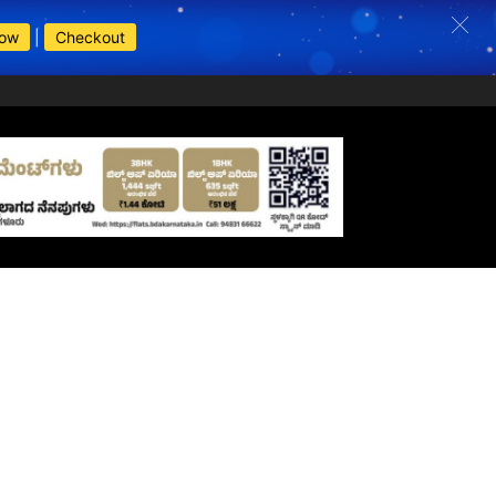
Now
|
Checkout