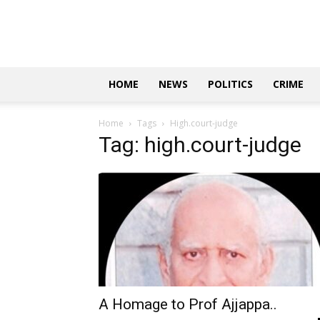
Updates
|
ಕನ್ನಡ
ನ್ಯೂಸ್
|
ಜಸ್ಟ್
HOME
NEWS
POLITICS
CRIME
ಕನ್ನಡ
Home
Tags
High.court-judge
Tag: high.court-judge
A Homage to Prof Ajjappa..