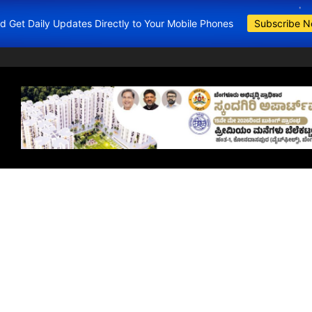
and Get Daily Updates Directly to Your Mobile Phones
Subscribe 
BDA Apartments