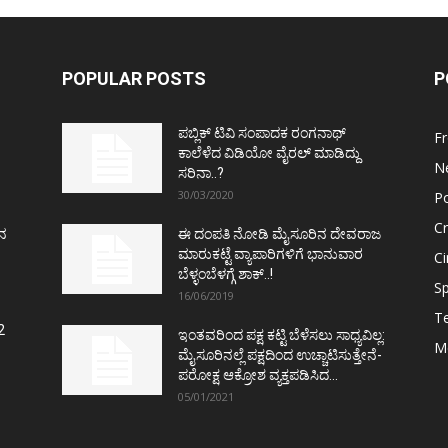
POPULAR POSTS
P
ಪಬ್ಲಿಕ್ ಟಿವಿ ಸಂಪಾದಕ ರಂಗನಾಥ್
F
ಕಾಲೆಳೆದ ವಿಡಿಯೋ ವೈರಲ್ ಮಾಡಿದ್ದು
N
ಸರಿನಾ..?
30/03/2020
Po
C
ತನ
ಈ ದಂಪತಿ ನೋಡಿ ಮೈಸೂರಿನ ದೇವರಾಜ
ಮಾರುಕಟ್ಟೆ ವ್ಯಾಪಾರಿಗಳಿಗೆ ಭಾನುವಾರ
C
ಬೆಳ್ಳಂಬೆಳಗ್ಗೆ ಶಾಕ್..!
Sp
16/06/2019
T
2
ಇಂತವರಿಂದ ಪಕ್ಷ ಕಟ್ಟಿ ಬೆಳೆಸಲು ಸಾಧ್ಯವಿಲ್ಲ:
M
ಮೈಸೂರಿನಲ್ಲೆ ಪಕ್ಷದಿಂದ ಉಚ್ಚಾಟಿಸುತ್ತೇನೆ-
ಪರೋಕ್ಷ ಆಕ್ರೋಶ ವ್ಯಕ್ತಪಡಿಸಿದ...
05/01/2021