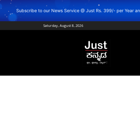
Subscribe to our News Service @ Just Rs. 399/- per Year 
Saturday, August 8, 2026
Just
Kannada
–
Online
Kannada
News
|
Breaking
Kannada
News
|
Karnataka
News
|
Live