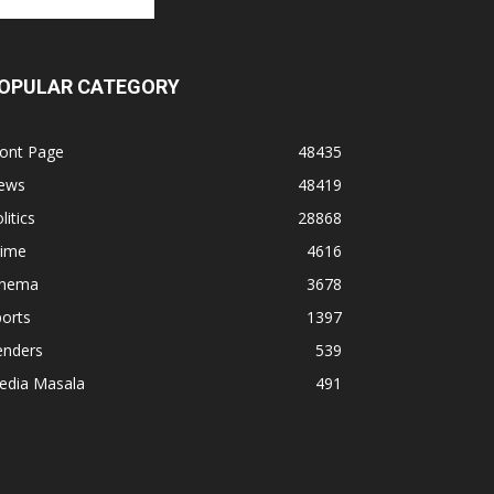
OPULAR CATEGORY
ront Page
48435
ews
48419
litics
28868
rime
4616
inema
3678
orts
1397
enders
539
edia Masala
491