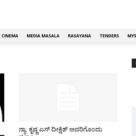
CINEMA
MEDIA MASALA
RASAYANA
TENDERS
MY
ನ್ಯಾ. ಕೃಷ್ಣ ಎಸ್ ದೀಕ್ಷಿತ್‌ ಅವರಿಗೊಂದು