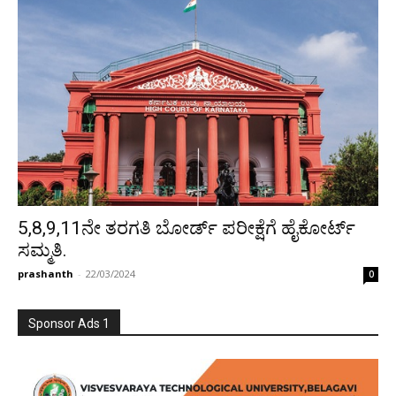
5,8,9,11ನೇ ತರಗತಿ ಬೋರ್ಡ್ ಪರೀಕ್ಷೆಗೆ ಹೈಕೋರ್ಟ್
ಸಮ್ಮತಿ.
prashanth
-
22/03/2024
0
Sponsor Ads 1