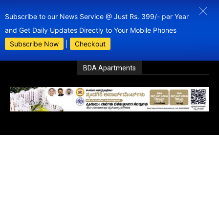
Subscribe to our News Service @ Just Rs. 399/- per Year
and Get Daily Updates Directly to Your Mobile Phones
Subscribe Now
|
Checkout
BDA Apartments