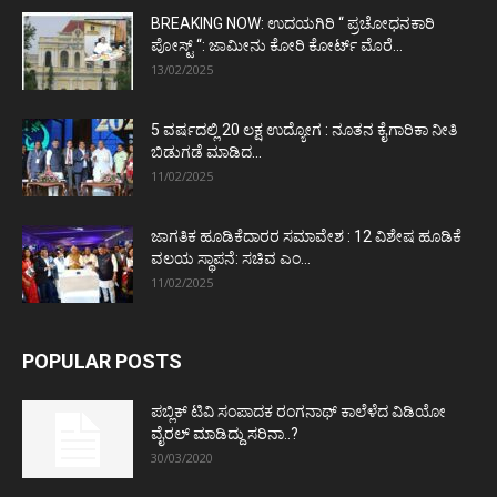
BREAKING NOW: ಉದಯಗಿರಿ “ ಪ್ರಚೋಧನಕಾರಿ
ಪೋಸ್ಟ್‌ “: ಜಾಮೀನು ಕೋರಿ ಕೋರ್ಟ್‌ ಮೊರೆ...
13/02/2025
5 ವರ್ಷದಲ್ಲಿ 20 ಲಕ್ಷ ಉದ್ಯೋಗ : ನೂತನ ಕೈಗಾರಿಕಾ ನೀತಿ
ಬಿಡುಗಡೆ ಮಾಡಿದ...
11/02/2025
ಜಾಗತಿಕ ಹೂಡಿಕೆದಾರರ ಸಮಾವೇಶ : 12 ವಿಶೇಷ ಹೂಡಿಕೆ
ವಲಯ ಸ್ಥಾಪನೆ: ಸಚಿವ ಎಂ...
11/02/2025
POPULAR POSTS
ಪಬ್ಲಿಕ್ ಟಿವಿ ಸಂಪಾದಕ ರಂಗನಾಥ್ ಕಾಲೆಳೆದ ವಿಡಿಯೋ
ವೈರಲ್ ಮಾಡಿದ್ದು ಸರಿನಾ..?
30/03/2020