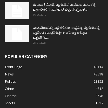
ಈ ದಂಪತಿ ನೋಡಿ ಮೈಸೂರಿನ ದೇವರಾಜ ಮಾರುಕಟ್ಟೆ
ವ್ಯಾಪಾರಿಗಳಿಗೆ ಭಾನುವಾರ ಬೆಳ್ಳಂಬೆಳಗ್ಗೆ ಶಾಕ್..!
16/06/2019
ಇಂತವರಿಂದ ಪಕ್ಷ ಕಟ್ಟಿ ಬೆಳೆಸಲು ಸಾಧ್ಯವಿಲ್ಲ: ಮೈಸೂರಿನಲ್ಲೆ
ಪಕ್ಷದಿಂದ ಉಚ್ಚಾಟಿಸುತ್ತೇನೆ- ಪರೋಕ್ಷ ಆಕ್ರೋಶ
ವ್ಯಕ್ತಪಡಿಸಿದ...
05/01/2021
POPULAR CATEGORY
Front Page
48414
News
48398
Politics
28852
Crime
4612
Cinema
3678
Sports
1397