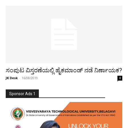
ಸಂಪುಟ ವಿಸ್ತರಣೆಯಲ್ಲಿ ಹೈಕಮಾಂಡ್‌ ನಡೆ ನಿರ್ಣಾಯಕ?
JK Desk
-
16/08/2019
0
Sponsor Ads 1