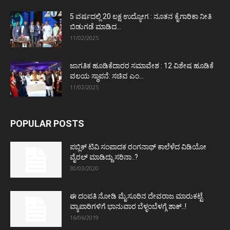
5 ವರ್ಷದಲ್ಲಿ 20 ಲಕ್ಷ ಉದ್ಯೋಗ : ನೂತನ ಕೈಗಾರಿಕಾ ನೀತಿ
ಬಿಡುಗಡೆ ಮಾಡಿದ...
11/02/2025
ಜಾಗತಿಕ ಹೂಡಿಕೆದಾರರ ಸಮಾವೇಶ : 12 ವಿಶೇಷ ಹೂಡಿಕೆ
ವಲಯ ಸ್ಥಾಪನೆ: ಸಚಿವ ಎಂ...
11/02/2025
POPULAR POSTS
ಪಬ್ಲಿಕ್ ಟಿವಿ ಸಂಪಾದಕ ರಂಗನಾಥ್ ಕಾಲೆಳೆದ ವಿಡಿಯೋ
ವೈರಲ್ ಮಾಡಿದ್ದು ಸರಿನಾ..?
30/03/2020
ಈ ದಂಪತಿ ನೋಡಿ ಮೈಸೂರಿನ ದೇವರಾಜ ಮಾರುಕಟ್ಟೆ
ವ್ಯಾಪಾರಿಗಳಿಗೆ ಭಾನುವಾರ ಬೆಳ್ಳಂಬೆಳಗ್ಗೆ ಶಾಕ್..!
16/06/2019