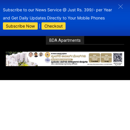
Subscribe to our News Service @ Just Rs. 399/- per Year
and Get Daily Updates Directly to Your Mobile Phones
Subscribe Now
|
Checkout
BDA Apartments