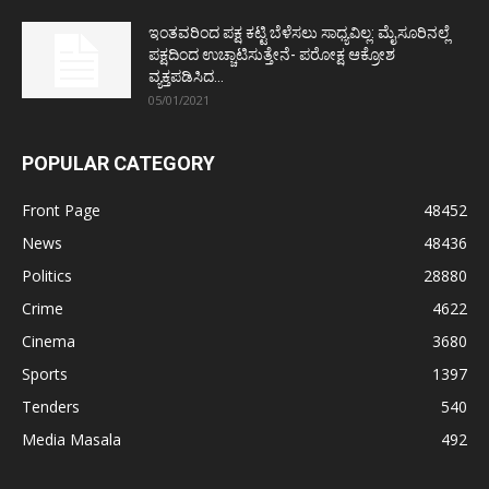
ಇಂತವರಿಂದ ಪಕ್ಷ ಕಟ್ಟಿ ಬೆಳೆಸಲು ಸಾಧ್ಯವಿಲ್ಲ: ಮೈಸೂರಿನಲ್ಲೆ
ಪಕ್ಷದಿಂದ ಉಚ್ಚಾಟಿಸುತ್ತೇನೆ- ಪರೋಕ್ಷ ಆಕ್ರೋಶ
ವ್ಯಕ್ತಪಡಿಸಿದ...
05/01/2021
POPULAR CATEGORY
Front Page
48452
News
48436
Politics
28880
Crime
4622
Cinema
3680
Sports
1397
Tenders
540
Media Masala
492