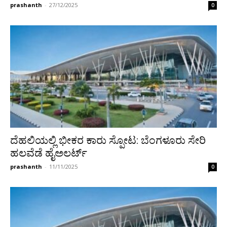
prashanth
-
27/12/2025
0
ದೆಹಲಿಯಲ್ಲಿ ಭೀಕರ ಕಾರು ಸ್ಪೋಟ: ಬೆಂಗಳೂರು ಸೇರಿ
ಹಲವೆಡೆ ಹೈಅಲರ್ಟ್
prashanth
-
11/11/2025
0