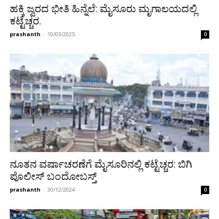
ಹಕ್ಕಿ ಜ್ವರದ ಭೀತಿ ಹಿನ್ನೆಲೆ: ಮೈಸೂರು‌ ಮೃಗಾಲಯದಲ್ಲಿ
ಕಟ್ಟೆಚ್ಚರ.
prashanth
-
10/03/2025
0
ನೂತನ ವರ್ಷಾಚರಣೆಗೆ ಮೈಸೂರಿನಲ್ಲಿ ಕಟ್ಟೆಚ್ಚರ: ಬಿಗಿ
ಪೊಲೀಸ್ ಬಂದೋಬಸ್ತ್
prashanth
-
30/12/2024
0