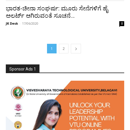
ಭಾರತ-ಚೀನಾ ಸಂಘರ್ಷ: ಮೂರು ಸೇನೆಗಳಿಗೆ ಹೈ
ಅಲರ್ಟ್ ಆಗಿರುವಂತೆ ಸೂಚನೆ…
JK Desk
-
17/06/2020
0
1
2
Sponsor Ads 1