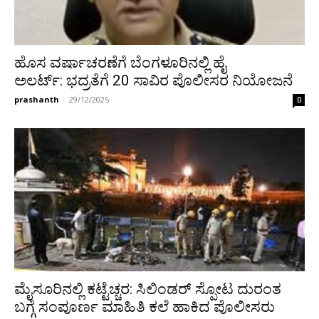
ಹೊಸ ವರ್ಷಾಚರಣೆಗೆ ಬೆಂಗಳೂರಿನಲ್ಲಿ ಹೈ
ಅಲರ್ಟ್: ಭದ್ರತೆಗೆ 20 ಸಾವಿರ ಪೊಲೀಸರ ನಿಯೋಜನೆ
prashanth
-
29/12/2025
0
ಮೈಸೂರಿನಲ್ಲಿ ಕಟ್ಟೆಚ್ಚರ: ಸಿಲಿಂಡರ್ ಸ್ಪೋಟ ದುರಂತ
ಬಗ್ಗೆ ಸಂಪೂರ್ಣ ಮಾಹಿತಿ ಕಲೆ ಹಾಕಿದ ಪೊಲೀಸರು