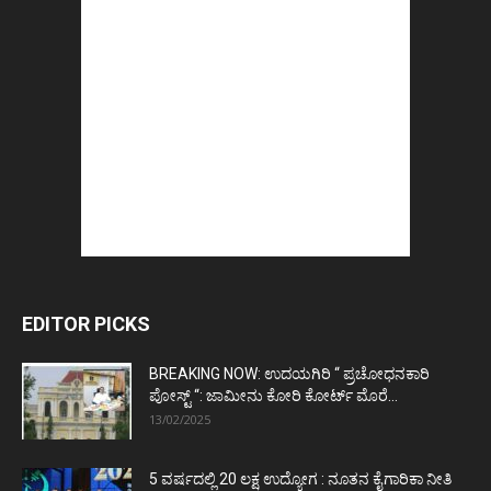
EDITOR PICKS
BREAKING NOW: ಉದಯಗಿರಿ “ ಪ್ರಚೋಧನಕಾರಿ
ಪೋಸ್ಟ್‌ “: ಜಾಮೀನು ಕೋರಿ ಕೋರ್ಟ್‌ ಮೊರೆ...
13/02/2025
5 ವರ್ಷದಲ್ಲಿ 20 ಲಕ್ಷ ಉದ್ಯೋಗ : ನೂತನ ಕೈಗಾರಿಕಾ ನೀತಿ