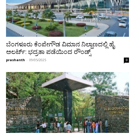
ಬೆಂಗಳೂರು ಕೆಂಪೇಗೌಡ ವಿಮಾನ ನಿಲ್ದಾಣದಲ್ಲಿ ಹೈ
ಅಲರ್ಟ್: ಭದ್ರತಾ ಪಡೆಯಿಂದ ರೌಂಡ್ಸ್
prashanth
-
09/05/2025
0