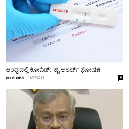
ಆಂಧ್ರದಲ್ಲಿ ಕೋವಿಡ್: ಹೈ ಅಲರ್ಟ್ ಘೋಷಣೆ.
prashanth
-
18/07/2026
0