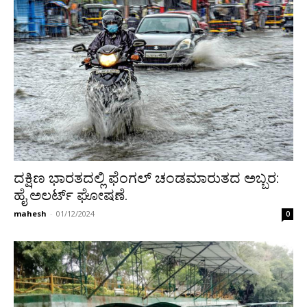
ದಕ್ಷಿಣ ಭಾರತದಲ್ಲಿ ಫೆಂಗಲ್‌ ಚಂಡಮಾರುತದ ಅಬ್ಬರ:
ಹೈ ಅಲರ್ಟ್ ಘೋಷಣೆ.
mahesh
-
01/12/2024
0