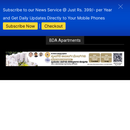
Subscribe to our News Service @ Just Rs. 399/- per Year
and Get Daily Updates Directly to Your Mobile Phones
Subscribe Now
|
Checkout
BDA Apartments