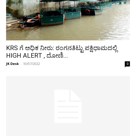
KRS ಗೆ ಅಧಿಕ ನೀರು: ರಂಗನತಿಟ್ಟು ಪಕ್ಷಿಧಾಮದಲ್ಲಿ
HIGH ALERT , ದೋಣಿ...
JK Desk
-
10/07/2022
0