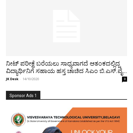
ನೀಟ್ ಪರೀಕ್ಷೆ ಬರೆಯಲು ಸಾಧ್ಯವಾಗದೆ ಆತಂಕದಲ್ಲಿದ್ದ
ವಿದ್ಯಾರ್ಥಿನಿಗೆ ಸಹಾಯ ಹಸ್ತ ಚಾಚಿದ ಸಿಎಂ ಬಿ.ಎಸ್.ವೈ...
JK Desk
-
14/10/2020
0
Sponsor Ads 1