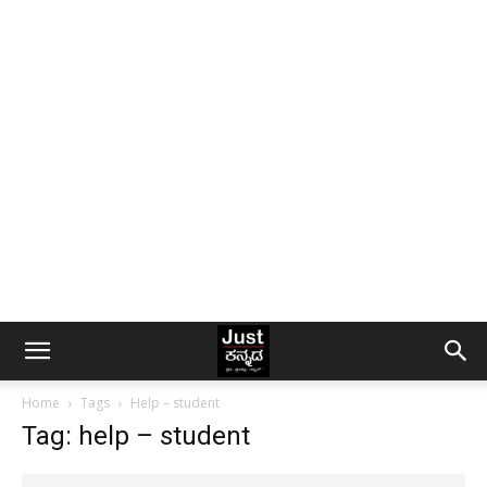
Home
Tags
Help – student
Tag: help – student