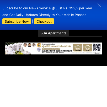
Subscribe to our News Service @ Just Rs. 399/- per Year
and Get Daily Updates Directly to Your Mobile Phones
Subscribe Now
|
Checkout
BDA Apartments