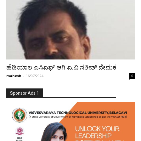
ಹೆಡಿಯಾಲ ಎಸಿಎಫ್‌ ಆಗಿ ಎ.ವಿ.ಸತೀಶ್‌ ನೇಮಕ
mahesh
-
16/07/2024
0
Sponsor Ads 1