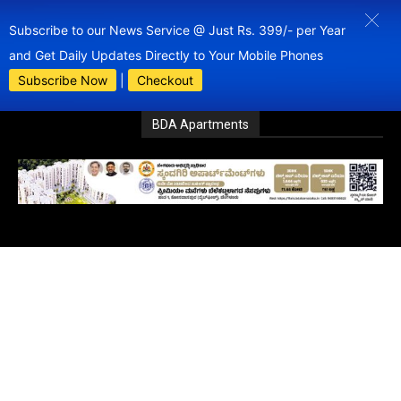
Subscribe to our News Service @ Just Rs. 399/- per Year
and Get Daily Updates Directly to Your Mobile Phones
Subscribe Now
|
Checkout
BDA Apartments