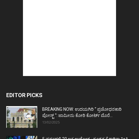
EDITOR PICKS
BREAKING NOW: ಉದಯಗಿರಿ “ ಪ್ರಚೋಧನಕಾರಿ
ಪೋಸ್ಟ್‌ “: ಜಾಮೀನು ಕೋರಿ ಕೋರ್ಟ್‌ ಮೊರೆ...
13/02/2025