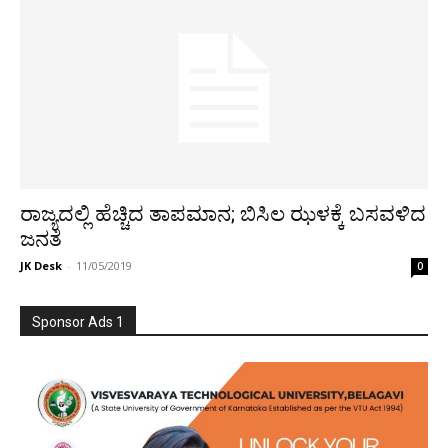
ರಾಜ್ಯದಲ್ಲಿ ಹೆಚ್ಚಿದ ತಾಪಮಾನ; ಬಿಸಿಲ ಝಳಕ್ಕೆ ಬಸವಳಿದ
ಜನತೆ
JK Desk
-
11/05/2019
0
Sponsor Ads 1