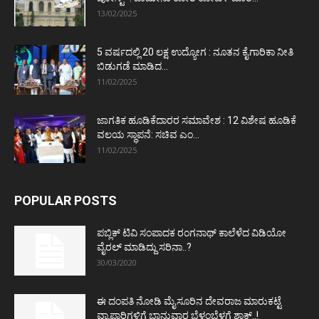
13/02/2025
5 ವರ್ಷದಲ್ಲಿ 20 ಲಕ್ಷ ಉದ್ಯೋಗ : ನೂತನ ಕೈಗಾರಿಕಾ ನೀತಿ
ಬಿಡುಗಡೆ ಮಾಡಿದ...
11/02/2025
ಜಾಗತಿಕ ಹೂಡಿಕೆದಾರರ ಸಮಾವೇಶ : 12 ವಿಶೇಷ ಹೂಡಿಕೆ
ವಲಯ ಸ್ಥಾಪನೆ: ಸಚಿವ ಎಂ...
11/02/2025
POPULAR POSTS
ಪಬ್ಲಿಕ್ ಟಿವಿ ಸಂಪಾದಕ ರಂಗನಾಥ್ ಕಾಲೆಳೆದ ವಿಡಿಯೋ
ವೈರಲ್ ಮಾಡಿದ್ದು ಸರಿನಾ..?
30/03/2020
ಈ ದಂಪತಿ ನೋಡಿ ಮೈಸೂರಿನ ದೇವರಾಜ ಮಾರುಕಟ್ಟೆ
ವ್ಯಾಪಾರಿಗಳಿಗೆ ಭಾನುವಾರ ಬೆಳ್ಳಂಬೆಳಗ್ಗೆ ಶಾಕ್..!