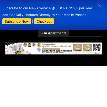
Subscribe to our News Service @ Just Rs. 399/- per Year
and Get Daily Updates Directly to Your Mobile Phones
Subscribe Now
|
Checkout
BDA Apartments