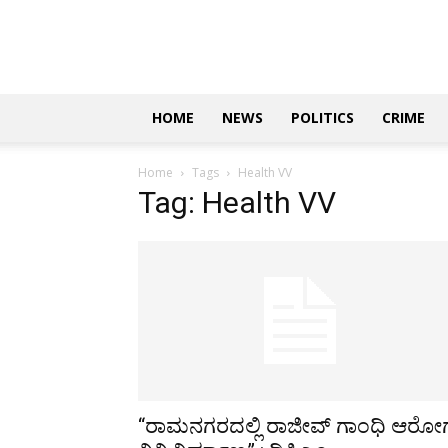
Updates
|
ಕನ್ನಡ
ನ್ಯೂಸ್
|
ಜಸ್ಟ್
HOME
NEWS
POLITICS
CRIME
ಕನ್ನಡ
Home
Tags
Health VV
Tag: Health VV
“ರಾಮನಗರದಲ್ಲಿ ರಾಜೀವ್‌ ಗಾಂಧಿ ಆರೋಗ್