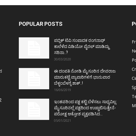
POPULAR POSTS
P
ಪಬ್ಲಿಕ್ ಟಿವಿ ಸಂಪಾದಕ ರಂಗನಾಥ್
F
ಕಾಲೆಳೆದ ವಿಡಿಯೋ ವೈರಲ್ ಮಾಡಿದ್ದು
N
ಸರಿನಾ..?
30/03/2020
Po
C
ತನ
ಈ ದಂಪತಿ ನೋಡಿ ಮೈಸೂರಿನ ದೇವರಾಜ
ಮಾರುಕಟ್ಟೆ ವ್ಯಾಪಾರಿಗಳಿಗೆ ಭಾನುವಾರ
C
ಬೆಳ್ಳಂಬೆಳಗ್ಗೆ ಶಾಕ್..!
Sp
16/06/2019
T
2
ಇಂತವರಿಂದ ಪಕ್ಷ ಕಟ್ಟಿ ಬೆಳೆಸಲು ಸಾಧ್ಯವಿಲ್ಲ:
M
ಮೈಸೂರಿನಲ್ಲೆ ಪಕ್ಷದಿಂದ ಉಚ್ಚಾಟಿಸುತ್ತೇನೆ-
ಪರೋಕ್ಷ ಆಕ್ರೋಶ ವ್ಯಕ್ತಪಡಿಸಿದ...
05/01/2021