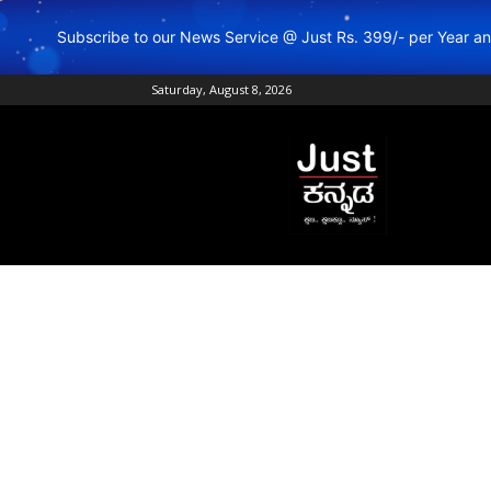
Subscribe to our News Service @ Just Rs. 399/- per Year 
Saturday, August 8, 2026
Just
Kannada
–
Online
Kannada
News
|
Breaking
Kannada
News
|
Karnataka
News
|
Live