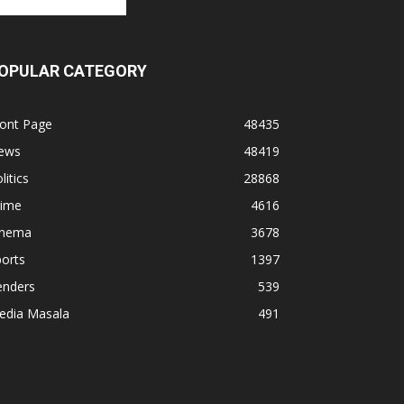
OPULAR CATEGORY
ront Page
48435
ews
48419
litics
28868
rime
4616
inema
3678
orts
1397
enders
539
edia Masala
491