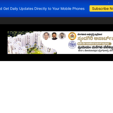
and Get Daily Updates Directly to Your Mobile Phones
Subscribe 
BDA Apartments