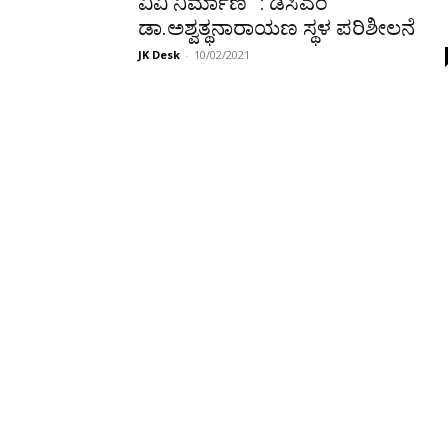
ವಿವಿ ನಿರ್ಮಾಣ” : ಡಿಸಿಎಂ
ಡಾ.ಅಶ್ವತ್ಥನಾರಾಯಣ ಸ್ಥಳ ಪರಿಶೀಲನೆ
JK Desk
-
10/02/2021