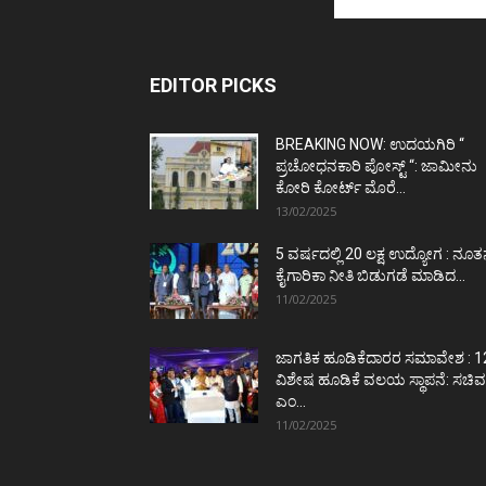
EDITOR PICKS
BREAKING NOW: ಉದಯಗಿರಿ “
ಪ್ರಚೋಧನಕಾರಿ ಪೋಸ್ಟ್‌ “: ಜಾಮೀನು
ಕೋರಿ ಕೋರ್ಟ್‌ ಮೊರೆ...
13/02/2025
5 ವರ್ಷದಲ್ಲಿ 20 ಲಕ್ಷ ಉದ್ಯೋಗ : ನೂ
ಕೈಗಾರಿಕಾ ನೀತಿ ಬಿಡುಗಡೆ ಮಾಡಿದ...
11/02/2025
ಜಾಗತಿಕ ಹೂಡಿಕೆದಾರರ ಸಮಾವೇಶ : 1
ವಿಶೇಷ ಹೂಡಿಕೆ ವಲಯ ಸ್ಥಾಪನೆ: ಸಚಿವ
ಎಂ...
11/02/2025