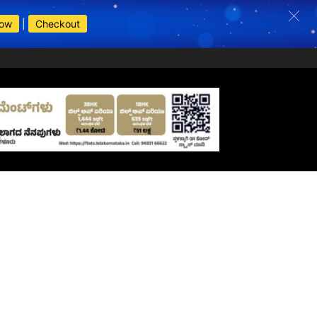
Now
|
Checkout