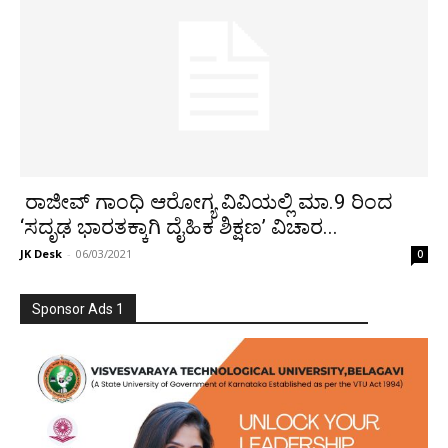
ರಾಜೀವ್ ಗಾಂಧಿ ಆರೋಗ್ಯ ವಿವಿಯಲ್ಲಿ ಮಾ.9 ರಿಂದ
‘ಸದೃಢ ಭಾರತಕ್ಕಾಗಿ ದೈಹಿಕ ಶಿಕ್ಷಣ’ ವಿಚಾರ...
JK Desk
-
06/03/2021
0
Sponsor Ads 1