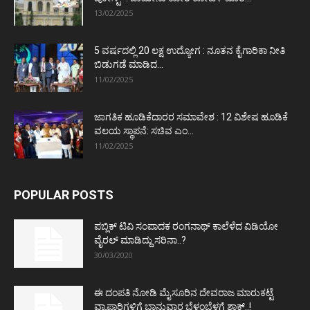
13/02/2025
5 ವರ್ಷದಲ್ಲಿ 20 ಲಕ್ಷ ಉದ್ಯೋಗ : ನೂತನ ಕೈಗಾರಿಕಾ ನೀತಿ
ಬಿಡುಗಡೆ ಮಾಡಿದ...
11/02/2025
ಜಾಗತಿಕ ಹೂಡಿಕೆದಾರರ ಸಮಾವೇಶ : 12 ವಿಶೇಷ ಹೂಡಿಕೆ
ವಲಯ ಸ್ಥಾಪನೆ: ಸಚಿವ ಎಂ...
11/02/2025
POPULAR POSTS
ಪಬ್ಲಿಕ್ ಟಿವಿ ಸಂಪಾದಕ ರಂಗನಾಥ್ ಕಾಲೆಳೆದ ವಿಡಿಯೋ
ವೈರಲ್ ಮಾಡಿದ್ದು ಸರಿನಾ..?
30/03/2020
ಈ ದಂಪತಿ ನೋಡಿ ಮೈಸೂರಿನ ದೇವರಾಜ ಮಾರುಕಟ್ಟೆ
ವ್ಯಾಪಾರಿಗಳಿಗೆ ಭಾನುವಾರ ಬೆಳ್ಳಂಬೆಳಗ್ಗೆ ಶಾಕ್..!