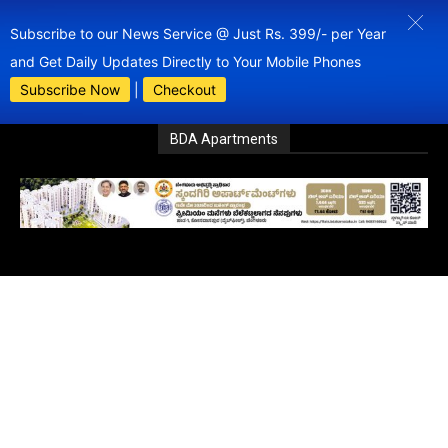
Subscribe to our News Service @ Just Rs. 399/- per Year
and Get Daily Updates Directly to Your Mobile Phones
Subscribe Now
|
Checkout
BDA Apartments