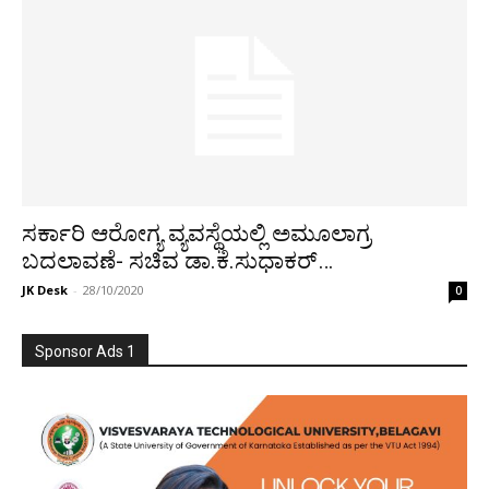
ಸರ್ಕಾರಿ ಆರೋಗ್ಯ ವ್ಯವಸ್ಥೆಯಲ್ಲಿ ಅಮೂಲಾಗ್ರ
ಬದಲಾವಣೆ- ಸಚಿವ ಡಾ.ಕೆ.ಸುಧಾಕರ್…
JK Desk
-
28/10/2020
0
Sponsor Ads 1