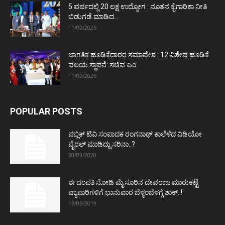
5 ವರ್ಷದಲ್ಲಿ 20 ಲಕ್ಷ ಉದ್ಯೋಗ : ನೂತನ ಕೈಗಾರಿಕಾ ನೀತಿ
ಬಿಡುಗಡೆ ಮಾಡಿದ...
11/02/2025
ಜಾಗತಿಕ ಹೂಡಿಕೆದಾರರ ಸಮಾವೇಶ : 12 ವಿಶೇಷ ಹೂಡಿಕೆ
ವಲಯ ಸ್ಥಾಪನೆ: ಸಚಿವ ಎಂ...
11/02/2025
POPULAR POSTS
ಪಬ್ಲಿಕ್ ಟಿವಿ ಸಂಪಾದಕ ರಂಗನಾಥ್ ಕಾಲೆಳೆದ ವಿಡಿಯೋ
ವೈರಲ್ ಮಾಡಿದ್ದು ಸರಿನಾ..?
30/03/2020
ಈ ದಂಪತಿ ನೋಡಿ ಮೈಸೂರಿನ ದೇವರಾಜ ಮಾರುಕಟ್ಟೆ
ವ್ಯಾಪಾರಿಗಳಿಗೆ ಭಾನುವಾರ ಬೆಳ್ಳಂಬೆಳಗ್ಗೆ ಶಾಕ್..!
16/06/2019