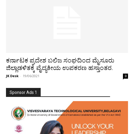
ಕರ್ನಾಟಕ ಪ್ರದೇಶ ಬಲಿಜ ಸಂಘದಿಂದ ಮೈಸೂರು
ಜಿಲ್ಲಾಡಳಿತಕ್ಕೆ ವೈದ್ಯಕೀಯ ಉಪಕರಣ ಹಸ್ತಾಂತರ.
JK Desk
-
19/06/2021
0
Sponsor Ads 1