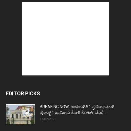
EDITOR PICKS
BREAKING NOW: ಉದಯಗಿರಿ “ ಪ್ರಚೋಧನಕಾರಿ
ಪೋಸ್ಟ್‌ “: ಜಾಮೀನು ಕೋರಿ ಕೋರ್ಟ್‌ ಮೊರೆ...
13/02/2025