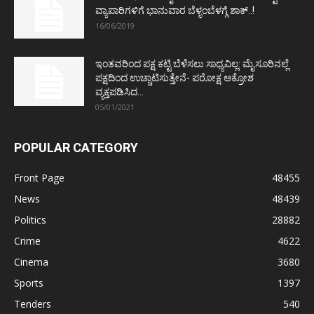
ವ್ಯಾಪಾರಿಗಳಿಗೆ ಭಾನುವಾರ ಬೆಳ್ಳಂಬೆಳಗ್ಗೆ ಶಾಕ್..!
16/06/2019
ಇಂತವರಿಂದ ಪಕ್ಷ ಕಟ್ಟಿ ಬೆಳೆಸಲು ಸಾಧ್ಯವಿಲ್ಲ: ಮೈಸೂರಿನಲ್ಲೆ
ಪಕ್ಷದಿಂದ ಉಚ್ಚಾಟಿಸುತ್ತೇನೆ- ಪರೋಕ್ಷ ಆಕ್ರೋಶ
ವ್ಯಕ್ತಪಡಿಸಿದ...
05/01/2021
POPULAR CATEGORY
Front Page
48455
News
48439
Politics
28882
Crime
4622
Cinema
3680
Sports
1397
Tenders
540