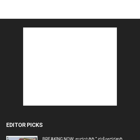
EDITOR PICKS
BREAKING NOW: ಉದಯಗಿರಿ “ ಪ್ರಚೋಧನಕಾರಿ