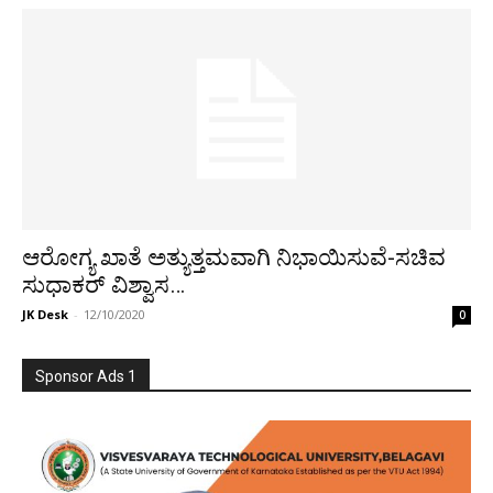
ಆರೋಗ್ಯ ಖಾತೆ ಅತ್ಯುತ್ತಮವಾಗಿ ನಿಭಾಯಿಸುವೆ-ಸಚಿವ
ಸುಧಾಕರ್ ವಿಶ್ವಾಸ…
JK Desk
-
12/10/2020
0
Sponsor Ads 1