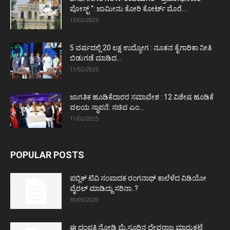
ಪೋಸ್ಟ್‌ “: ಜಾಮೀನು ಕೋರಿ ಕೋರ್ಟ್‌ ಮೊರೆ...
13/02/2025
5 ವರ್ಷದಲ್ಲಿ 20 ಲಕ್ಷ ಉದ್ಯೋಗ : ನೂತನ ಕೈಗಾರಿಕಾ ನೀತಿ
ಬಿಡುಗಡೆ ಮಾಡಿದ...
11/02/2025
ಜಾಗತಿಕ ಹೂಡಿಕೆದಾರರ ಸಮಾವೇಶ : 12 ವಿಶೇಷ ಹೂಡಿಕೆ
ವಲಯ ಸ್ಥಾಪನೆ: ಸಚಿವ ಎಂ...
11/02/2025
POPULAR POSTS
ಪಬ್ಲಿಕ್ ಟಿವಿ ಸಂಪಾದಕ ರಂಗನಾಥ್ ಕಾಲೆಳೆದ ವಿಡಿಯೋ
ವೈರಲ್ ಮಾಡಿದ್ದು ಸರಿನಾ..?
30/03/2020
ಈ ದಂಪತಿ ನೋಡಿ ಮೈಸೂರಿನ ದೇವರಾಜ ಮಾರುಕಟ್ಟೆ