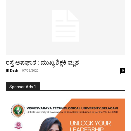
ರಸ್ತೆ ಅಪಘಾತ : ಮುಖ್ಯ ಶಿಕ್ಷಕಿ ಮೃತ
JK Desk
-
07/03/2020
0
Sponsor Ads 1