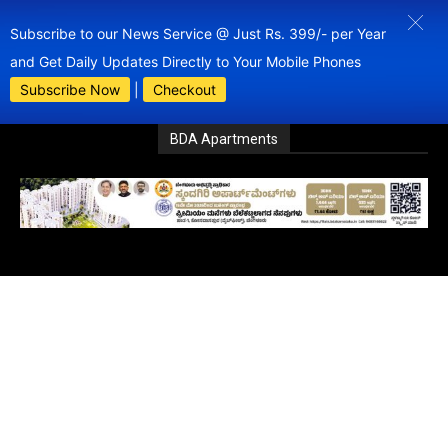
Subscribe to our News Service @ Just Rs. 399/- per Year
and Get Daily Updates Directly to Your Mobile Phones
Subscribe Now
|
Checkout
BDA Apartments