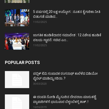
5 ವರ್ಷದಲ್ಲಿ 20 ಲಕ್ಷ ಉದ್ಯೋಗ : ನೂತನ ಕೈಗಾರಿಕಾ ನೀತಿ
ಬಿಡುಗಡೆ ಮಾಡಿದ...
11/02/2025
ಜಾಗತಿಕ ಹೂಡಿಕೆದಾರರ ಸಮಾವೇಶ : 12 ವಿಶೇಷ ಹೂಡಿಕೆ
ವಲಯ ಸ್ಥಾಪನೆ: ಸಚಿವ ಎಂ...
11/02/2025
POPULAR POSTS
ಪಬ್ಲಿಕ್ ಟಿವಿ ಸಂಪಾದಕ ರಂಗನಾಥ್ ಕಾಲೆಳೆದ ವಿಡಿಯೋ
ವೈರಲ್ ಮಾಡಿದ್ದು ಸರಿನಾ..?
30/03/2020
ಈ ದಂಪತಿ ನೋಡಿ ಮೈಸೂರಿನ ದೇವರಾಜ ಮಾರುಕಟ್ಟೆ
ವ್ಯಾಪಾರಿಗಳಿಗೆ ಭಾನುವಾರ ಬೆಳ್ಳಂಬೆಳಗ್ಗೆ ಶಾಕ್..!
16/06/2019