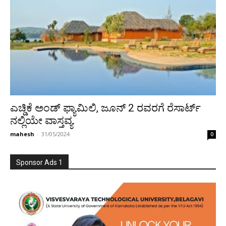
ಎಚ್ಡಿಕೆ ಅಂಡ್‌ ಫ್ಯಾಮಿಲಿ, ಜೂನ್ 2 ರವರಗೆ ರೆಸಾರ್ಟ್
ನಲ್ಲಿಯೇ ವಾಸ್ತವ್ಯ.
mahesh
-
31/05/2024
0
Sponsor Ads 1