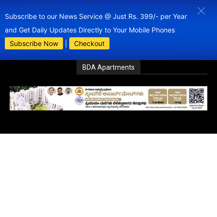
Subscribe to our News Service @ Just Rs. 399/- per Year
and Get Daily Updates Directly to Your Mobile Phones
Subscribe Now
|
Checkout
BDA Apartments