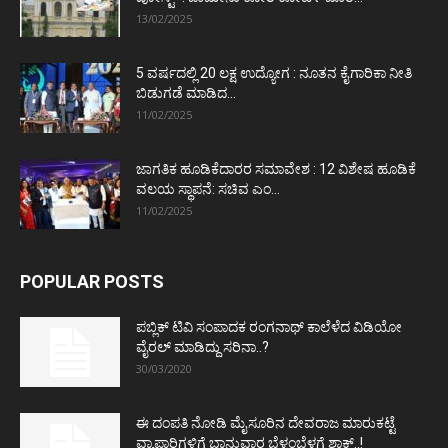
13/02/2025
5 ವರ್ಷದಲ್ಲಿ 20 ಲಕ್ಷ ಉದ್ಯೋಗ : ನೂತನ ಕೈಗಾರಿಕಾ ನೀತಿ
ಬಿಡುಗಡೆ ಮಾಡಿದ...
11/02/2025
ಜಾಗತಿಕ ಹೂಡಿಕೆದಾರರ ಸಮಾವೇಶ : 12 ವಿಶೇಷ ಹೂಡಿಕೆ
ವಲಯ ಸ್ಥಾಪನೆ: ಸಚಿವ ಎಂ...
11/02/2025
POPULAR POSTS
ಪಬ್ಲಿಕ್ ಟಿವಿ ಸಂಪಾದಕ ರಂಗನಾಥ್ ಕಾಲೆಳೆದ ವಿಡಿಯೋ
ವೈರಲ್ ಮಾಡಿದ್ದು ಸರಿನಾ..?
30/03/2020
ಈ ದಂಪತಿ ನೋಡಿ ಮೈಸೂರಿನ ದೇವರಾಜ ಮಾರುಕಟ್ಟೆ
ವ್ಯಾಪಾರಿಗಳಿಗೆ ಭಾನುವಾರ ಬೆಳ್ಳಂಬೆಳಗ್ಗೆ ಶಾಕ್..!