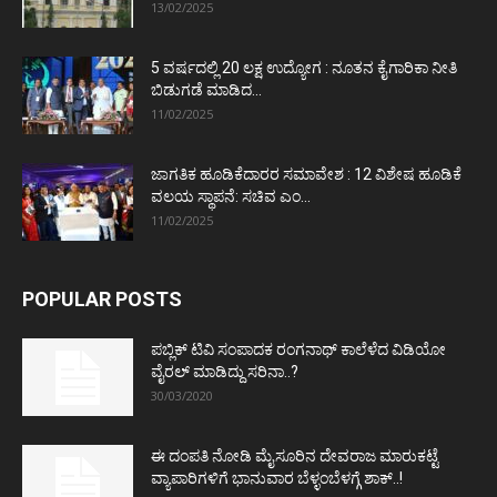
13/02/2025
5 ವರ್ಷದಲ್ಲಿ 20 ಲಕ್ಷ ಉದ್ಯೋಗ : ನೂತನ ಕೈಗಾರಿಕಾ ನೀತಿ
ಬಿಡುಗಡೆ ಮಾಡಿದ...
11/02/2025
ಜಾಗತಿಕ ಹೂಡಿಕೆದಾರರ ಸಮಾವೇಶ : 12 ವಿಶೇಷ ಹೂಡಿಕೆ
ವಲಯ ಸ್ಥಾಪನೆ: ಸಚಿವ ಎಂ...
11/02/2025
POPULAR POSTS
ಪಬ್ಲಿಕ್ ಟಿವಿ ಸಂಪಾದಕ ರಂಗನಾಥ್ ಕಾಲೆಳೆದ ವಿಡಿಯೋ
ವೈರಲ್ ಮಾಡಿದ್ದು ಸರಿನಾ..?
30/03/2020
ಈ ದಂಪತಿ ನೋಡಿ ಮೈಸೂರಿನ ದೇವರಾಜ ಮಾರುಕಟ್ಟೆ
ವ್ಯಾಪಾರಿಗಳಿಗೆ ಭಾನುವಾರ ಬೆಳ್ಳಂಬೆಳಗ್ಗೆ ಶಾಕ್..!