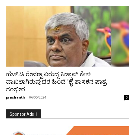
ಹೆಚ್.ಡಿ ರೇವಣ್ಣ ವಿರುದ್ದ ಕಿಡ್ನಾಪ್ ಕೇಸ್
ದಾಖಲಾಗಿರುವುದರ ಹಿಂದೆ ‘ಕೈ’ ಶಾಸಕನ ಪಾತ್ರ-
ಗಂಭೀರ...
prashanth
-
06/05/2024
0
Sponsor Ads 1