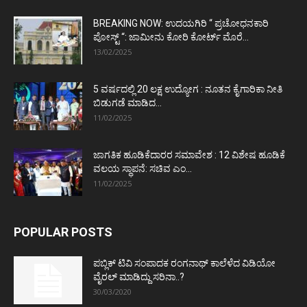
BREAKING NOW: ಉದಯಗಿರಿ “ ಪ್ರಚೋಧನಕಾರಿ
ಪೋಸ್ಟ್‌ “: ಜಾಮೀನು ಕೋರಿ ಕೋರ್ಟ್‌ ಮೊರೆ...
13/02/2025
5 ವರ್ಷದಲ್ಲಿ 20 ಲಕ್ಷ ಉದ್ಯೋಗ : ನೂತನ ಕೈಗಾರಿಕಾ ನೀತಿ
ಬಿಡುಗಡೆ ಮಾಡಿದ...
11/02/2025
ಜಾಗತಿಕ ಹೂಡಿಕೆದಾರರ ಸಮಾವೇಶ : 12 ವಿಶೇಷ ಹೂಡಿಕೆ
ವಲಯ ಸ್ಥಾಪನೆ: ಸಚಿವ ಎಂ...
11/02/2025
POPULAR POSTS
ಪಬ್ಲಿಕ್ ಟಿವಿ ಸಂಪಾದಕ ರಂಗನಾಥ್ ಕಾಲೆಳೆದ ವಿಡಿಯೋ
ವೈರಲ್ ಮಾಡಿದ್ದು ಸರಿನಾ..?
30/03/2020