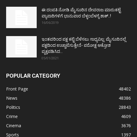
ಈ ದಂಪತಿ ನೋಡಿ ಮೈಸೂರಿನ ದೇವರಾಜ ಮಾರುಕಟ್ಟೆ
ವ್ಯಾಪಾರಿಗಳಿಗೆ ಭಾನುವಾರ ಬೆಳ್ಳಂಬೆಳಗ್ಗೆ ಶಾಕ್..!
16/06/2019
ಇಂತವರಿಂದ ಪಕ್ಷ ಕಟ್ಟಿ ಬೆಳೆಸಲು ಸಾಧ್ಯವಿಲ್ಲ: ಮೈಸೂರಿನಲ್ಲೆ
ಪಕ್ಷದಿಂದ ಉಚ್ಚಾಟಿಸುತ್ತೇನೆ- ಪರೋಕ್ಷ ಆಕ್ರೋಶ
ವ್ಯಕ್ತಪಡಿಸಿದ...
05/01/2021
POPULAR CATEGORY
Front Page
48402
News
48386
Politics
28843
Crime
4609
Cinema
3676
Sports
1397