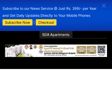
Subscribe to our News Service @ Just Rs. 399/- per Year
and Get Daily Updates Directly to Your Mobile Phones
Subscribe Now
|
Checkout
BDA Apartments