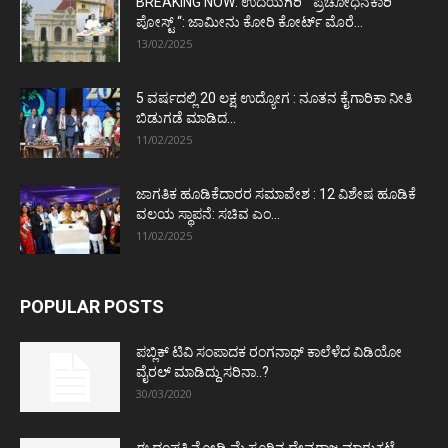
BREAKING NOW: ಉದಯಗಿರಿ “ ಪ್ರಚೋಧನಕಾರಿ
ಪೋಸ್ಟ್‌ “: ಜಾಮೀನು ಕೋರಿ ಕೋರ್ಟ್‌ ಮೊರೆ...
13/02/2025
5 ವರ್ಷದಲ್ಲಿ 20 ಲಕ್ಷ ಉದ್ಯೋಗ : ನೂತನ ಕೈಗಾರಿಕಾ ನೀತಿ
ಬಿಡುಗಡೆ ಮಾಡಿದ...
11/02/2025
ಜಾಗತಿಕ ಹೂಡಿಕೆದಾರರ ಸಮಾವೇಶ : 12 ವಿಶೇಷ ಹೂಡಿಕೆ
ವಲಯ ಸ್ಥಾಪನೆ: ಸಚಿವ ಎಂ...
11/02/2025
POPULAR POSTS
ಪಬ್ಲಿಕ್ ಟಿವಿ ಸಂಪಾದಕ ರಂಗನಾಥ್ ಕಾಲೆಳೆದ ವಿಡಿಯೋ
ವೈರಲ್ ಮಾಡಿದ್ದು ಸರಿನಾ..?
30/03/2020