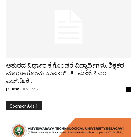
ಆತುರದ ನಿರ್ಧಾರ ಕೈಗೊಂಡರೆ ವಿದ್ಯಾರ್ಥಿಗಳು, ಶಿಕ್ಷಕರ
ಮಾರಣಹೋಮ ಹುಷಾರ್…!! : ಮಾಜಿ ಸಿಎಂ
ಎಚ್.ಡಿ.ಕೆ...
JK Desk
-
07/11/2020
0
Sponsor Ads 1