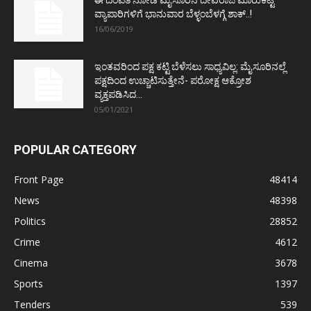
ಈ ದಂಪತಿ ನೋಡಿ ಮೈಸೂರಿನ ದೇವರಾಜ ಮಾರುಕಟ್ಟೆ
ವ್ಯಾಪಾರಿಗಳಿಗೆ ಭಾನುವಾರ ಬೆಳ್ಳಂಬೆಳಗ್ಗೆ ಶಾಕ್..!
16/06/2019
ಇಂತವರಿಂದ ಪಕ್ಷ ಕಟ್ಟಿ ಬೆಳೆಸಲು ಸಾಧ್ಯವಿಲ್ಲ: ಮೈಸೂರಿನಲ್ಲೆ
ಪಕ್ಷದಿಂದ ಉಚ್ಚಾಟಿಸುತ್ತೇನೆ- ಪರೋಕ್ಷ ಆಕ್ರೋಶ
ವ್ಯಕ್ತಪಡಿಸಿದ...
05/01/2021
POPULAR CATEGORY
Front Page
48414
News
48398
Politics
28852
Crime
4612
Cinema
3678
Sports
1397
Tenders
539