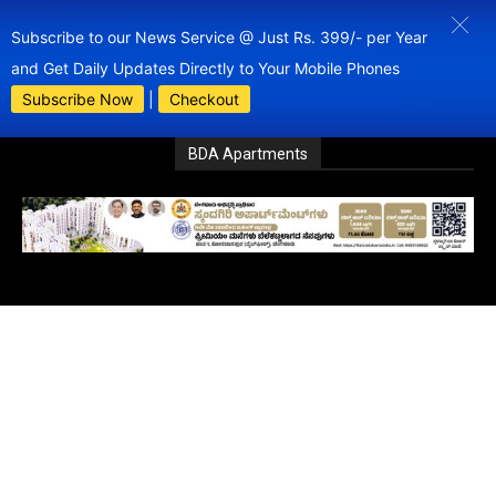
Subscribe to our News Service @ Just Rs. 399/- per Year
and Get Daily Updates Directly to Your Mobile Phones
Subscribe Now
|
Checkout
BDA Apartments