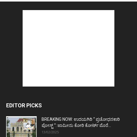
EDITOR PICKS
BREAKING NOW: ಉದಯಗಿರಿ “ ಪ್ರಚೋಧನಕಾರಿ
ಪೋಸ್ಟ್‌ “: ಜಾಮೀನು ಕೋರಿ ಕೋರ್ಟ್‌ ಮೊರೆ...
13/02/2025