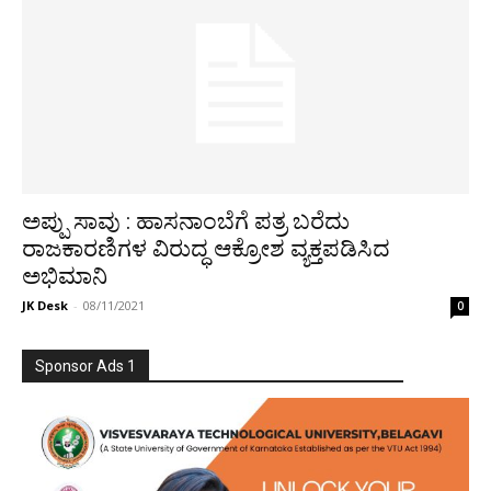
ಅಪ್ಪು ಸಾವು : ಹಾಸನಾಂಬೆಗೆ ಪತ್ರ ಬರೆದು
ರಾಜಕಾರಣಿಗಳ ವಿರುದ್ಧ ಆಕ್ರೋಶ ವ್ಯಕ್ತಪಡಿಸಿದ
ಅಭಿಮಾನಿ
JK Desk
-
08/11/2021
0
Sponsor Ads 1