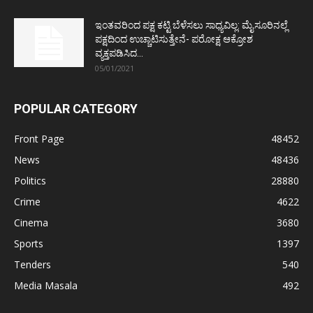
ಇಂತವರಿಂದ ಪಕ್ಷ ಕಟ್ಟಿ ಬೆಳೆಸಲು ಸಾಧ್ಯವಿಲ್ಲ: ಮೈಸೂರಿನಲ್ಲೆ
ಪಕ್ಷದಿಂದ ಉಚ್ಚಾಟಿಸುತ್ತೇನೆ- ಪರೋಕ್ಷ ಆಕ್ರೋಶ
ವ್ಯಕ್ತಪಡಿಸಿದ...
05/01/2021
POPULAR CATEGORY
Front Page
48452
News
48436
Politics
28880
Crime
4622
Cinema
3680
Sports
1397
Tenders
540
Media Masala
492