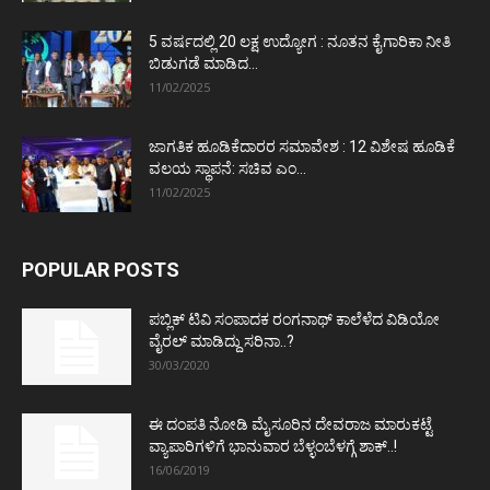
5 ವರ್ಷದಲ್ಲಿ 20 ಲಕ್ಷ ಉದ್ಯೋಗ : ನೂತನ ಕೈಗಾರಿಕಾ ನೀತಿ
ಬಿಡುಗಡೆ ಮಾಡಿದ...
11/02/2025
ಜಾಗತಿಕ ಹೂಡಿಕೆದಾರರ ಸಮಾವೇಶ : 12 ವಿಶೇಷ ಹೂಡಿಕೆ
ವಲಯ ಸ್ಥಾಪನೆ: ಸಚಿವ ಎಂ...
11/02/2025
POPULAR POSTS
ಪಬ್ಲಿಕ್ ಟಿವಿ ಸಂಪಾದಕ ರಂಗನಾಥ್ ಕಾಲೆಳೆದ ವಿಡಿಯೋ
ವೈರಲ್ ಮಾಡಿದ್ದು ಸರಿನಾ..?
30/03/2020
ಈ ದಂಪತಿ ನೋಡಿ ಮೈಸೂರಿನ ದೇವರಾಜ ಮಾರುಕಟ್ಟೆ
ವ್ಯಾಪಾರಿಗಳಿಗೆ ಭಾನುವಾರ ಬೆಳ್ಳಂಬೆಳಗ್ಗೆ ಶಾಕ್..!
16/06/2019