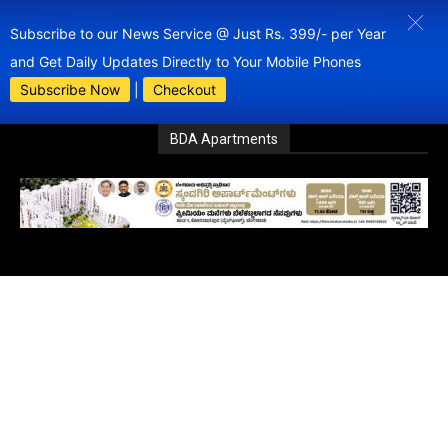
Subscribe to our News Service @ Just Rs. 399/- per Year
and Get Daily Updates Directly to Your Mobile Phones
Subscribe Now
|
Checkout
BDA Apartments