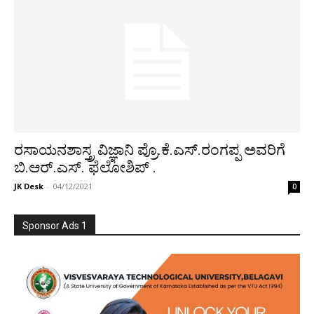
ರಸಾಯನಶಾಸ್ತ್ರ ವಿಜ್ಞಾನಿ ಪ್ರೊ.ಕೆ.ಎಸ್.ರಂಗಪ್ಪ ಅವರಿಗೆ
ಬಿ.ಆರ್.ಎಸ್. ಫೆಲೋಶಿಪ್ .
JK Desk
-
04/12/2021
0
Sponsor Ads 1