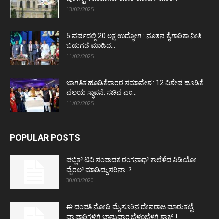
13/02/2025
5 ವರ್ಷದಲ್ಲಿ 20 ಲಕ್ಷ ಉದ್ಯೋಗ : ನೂತನ ಕೈಗಾರಿಕಾ ನೀತಿ
ಬಿಡುಗಡೆ ಮಾಡಿದ...
11/02/2025
ಜಾಗತಿಕ ಹೂಡಿಕೆದಾರರ ಸಮಾವೇಶ : 12 ವಿಶೇಷ ಹೂಡಿಕೆ
ವಲಯ ಸ್ಥಾಪನೆ: ಸಚಿವ ಎಂ...
11/02/2025
POPULAR POSTS
ಪಬ್ಲಿಕ್ ಟಿವಿ ಸಂಪಾದಕ ರಂಗನಾಥ್ ಕಾಲೆಳೆದ ವಿಡಿಯೋ
ವೈರಲ್ ಮಾಡಿದ್ದು ಸರಿನಾ..?
30/03/2020
ಈ ದಂಪತಿ ನೋಡಿ ಮೈಸೂರಿನ ದೇವರಾಜ ಮಾರುಕಟ್ಟೆ
ವ್ಯಾಪಾರಿಗಳಿಗೆ ಭಾನುವಾರ ಬೆಳ್ಳಂಬೆಳಗ್ಗೆ ಶಾಕ್..!