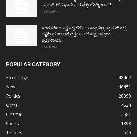
ವ್ಯಾಪಾರಿಗಳಿಗೆ ಭಾನುವಾರ ಬೆಳ್ಳಂಬೆಳಗ್ಗೆ ಶಾಕ್..!
16/06/2019
ಇಂತವರಿಂದ ಪಕ್ಷ ಕಟ್ಟಿ ಬೆಳೆಸಲು ಸಾಧ್ಯವಿಲ್ಲ: ಮೈಸೂರಿನಲ್ಲೆ
ಪಕ್ಷದಿಂದ ಉಚ್ಚಾಟಿಸುತ್ತೇನೆ- ಪರೋಕ್ಷ ಆಕ್ರೋಶ
ವ್ಯಕ್ತಪಡಿಸಿದ...
05/01/2021
POPULAR CATEGORY
Front Page
48467
News
48451
Politics
28890
Crime
4624
Cinema
3681
Sports
1398
Tenders
540