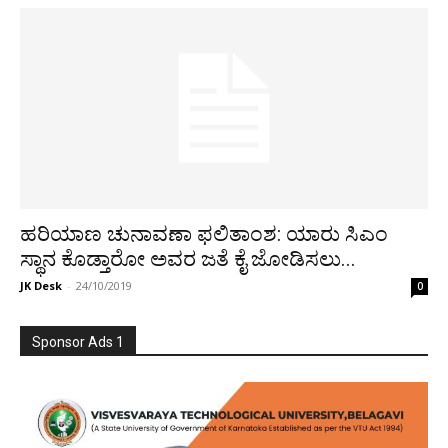
ಹರಿಯಾಣ ಚುನಾವಣಾ ಫಲಿತಾಂಶ: ಯಾರು ಸಿಎಂ
ಸ್ಥಾನ ಕೊಡ್ತಾರೋ ಅವರ ಜತೆ ಕೈ ಜೋಡಿಸಲು...
JK Desk
-
24/10/2019
0
Sponsor Ads 1