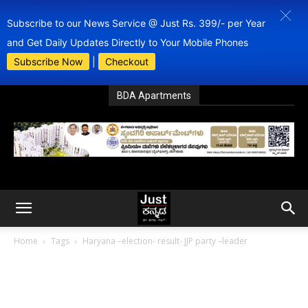
Subscribe to our News Service @ Just Rs. 399/- per Year
and Get Daily Updates Directly to Your Mobile Phones
Subscribe Now
|
Checkout
BDA Apartments
Home
Tags
Haryana –election- result- JJP party –leader