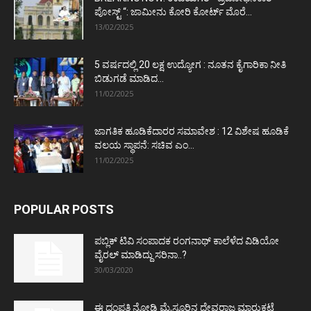
ಪೋಸ್ಟ್‌ “: ಜಾಮೀನು ಕೋರಿ ಕೋರ್ಟ್‌ ಮೊರೆ...
13/02/2025
5 ವರ್ಷದಲ್ಲಿ 20 ಲಕ್ಷ ಉದ್ಯೋಗ : ನೂತನ ಕೈಗಾರಿಕಾ ನೀತಿ
ಬಿಡುಗಡೆ ಮಾಡಿದ...
11/02/2025
ಜಾಗತಿಕ ಹೂಡಿಕೆದಾರರ ಸಮಾವೇಶ : 12 ವಿಶೇಷ ಹೂಡಿಕೆ
ವಲಯ ಸ್ಥಾಪನೆ: ಸಚಿವ ಎಂ...
11/02/2025
POPULAR POSTS
ಪಬ್ಲಿಕ್ ಟಿವಿ ಸಂಪಾದಕ ರಂಗನಾಥ್ ಕಾಲೆಳೆದ ವಿಡಿಯೋ
ವೈರಲ್ ಮಾಡಿದ್ದು ಸರಿನಾ..?
30/03/2020
ಈ ದಂಪತಿ ನೋಡಿ ಮೈಸೂರಿನ ದೇವರಾಜ ಮಾರುಕಟ್ಟೆ