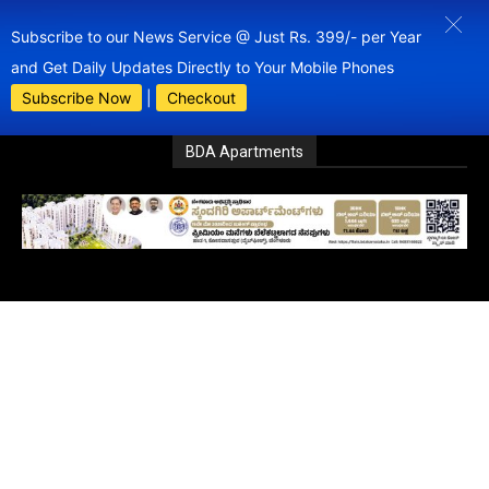
Subscribe to our News Service @ Just Rs. 399/- per Year
and Get Daily Updates Directly to Your Mobile Phones
Subscribe Now
|
Checkout
BDA Apartments