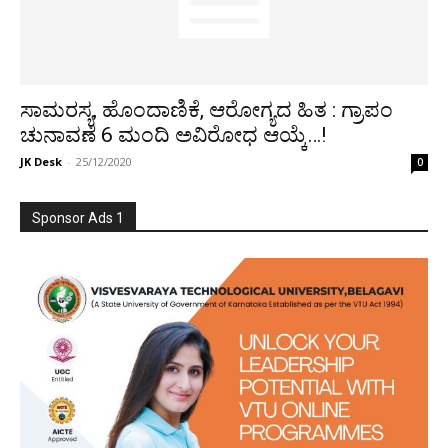
ಸಾಮರಸ್ಯ, ಹೊಂದಾಣಿಕೆ, ಆರೋಗ್ಯದ ಹಿತ : ಗ್ರಾಪಂ
ಚುನಾವಣೆ 6 ಮಂದಿ ಅವಿರೋಧ ಆಯ್ಕೆ…!
JK Desk
-
25/12/2020
0
Sponsor Ads 1