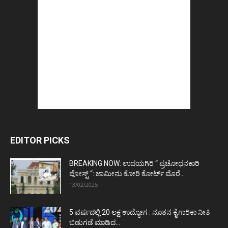
EDITOR PICKS
BREAKING NOW: ಉದಯಗಿರಿ “ ಪ್ರಚೋಧನಕಾರಿ
ಪೋಸ್ಟ್‌ “: ಜಾಮೀನು ಕೋರಿ ಕೋರ್ಟ್‌ ಮೊರೆ...
13/02/2025
5 ವರ್ಷದಲ್ಲಿ 20 ಲಕ್ಷ ಉದ್ಯೋಗ : ನೂತನ ಕೈಗಾರಿಕಾ ನೀತಿ
ಬಿಡುಗಡೆ ಮಾಡಿದ...