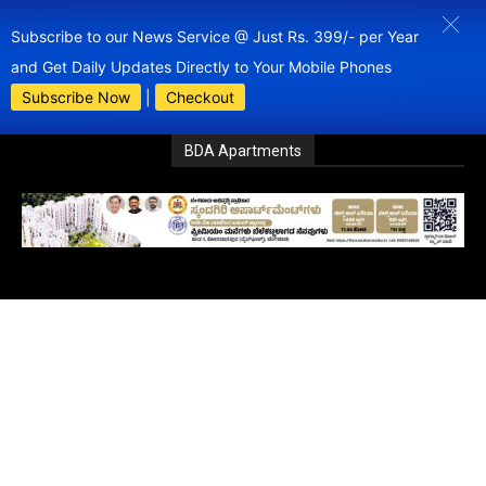
Subscribe to our News Service @ Just Rs. 399/- per Year
and Get Daily Updates Directly to Your Mobile Phones
Subscribe Now
|
Checkout
BDA Apartments