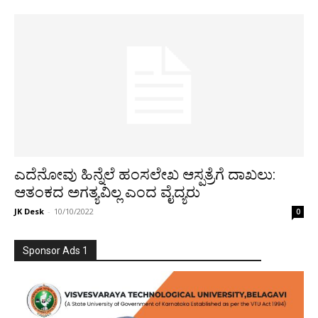
ಎದೆನೋವು ಹಿನ್ನೆಲೆ ಹಂಸಲೇಖ ಆಸ್ಪತ್ರೆಗೆ ದಾಖಲು:
ಆತಂಕದ ಅಗತ್ಯವಿಲ್ಲ ಎಂದ ವೈದ್ಯರು
JK Desk
-
10/10/2022
0
Sponsor Ads 1