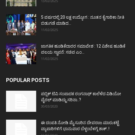
13/02/2025
5 ವರ್ಷದಲ್ಲಿ 20 ಲಕ್ಷ ಉದ್ಯೋಗ : ನೂತನ ಕೈಗಾರಿಕಾ ನೀತಿ
ಬಿಡುಗಡೆ ಮಾಡಿದ...
11/02/2025
ಜಾಗತಿಕ ಹೂಡಿಕೆದಾರರ ಸಮಾವೇಶ : 12 ವಿಶೇಷ ಹೂಡಿಕೆ
ವಲಯ ಸ್ಥಾಪನೆ: ಸಚಿವ ಎಂ...
11/02/2025
POPULAR POSTS
ಪಬ್ಲಿಕ್ ಟಿವಿ ಸಂಪಾದಕ ರಂಗನಾಥ್ ಕಾಲೆಳೆದ ವಿಡಿಯೋ
ವೈರಲ್ ಮಾಡಿದ್ದು ಸರಿನಾ..?
30/03/2020
ಈ ದಂಪತಿ ನೋಡಿ ಮೈಸೂರಿನ ದೇವರಾಜ ಮಾರುಕಟ್ಟೆ
ವ್ಯಾಪಾರಿಗಳಿಗೆ ಭಾನುವಾರ ಬೆಳ್ಳಂಬೆಳಗ್ಗೆ ಶಾಕ್..!