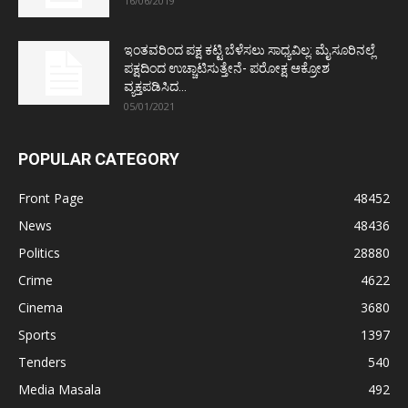
16/06/2019
ಇಂತವರಿಂದ ಪಕ್ಷ ಕಟ್ಟಿ ಬೆಳೆಸಲು ಸಾಧ್ಯವಿಲ್ಲ: ಮೈಸೂರಿನಲ್ಲೆ
ಪಕ್ಷದಿಂದ ಉಚ್ಚಾಟಿಸುತ್ತೇನೆ- ಪರೋಕ್ಷ ಆಕ್ರೋಶ
ವ್ಯಕ್ತಪಡಿಸಿದ...
05/01/2021
POPULAR CATEGORY
Front Page
48452
News
48436
Politics
28880
Crime
4622
Cinema
3680
Sports
1397
Tenders
540
Media Masala
492