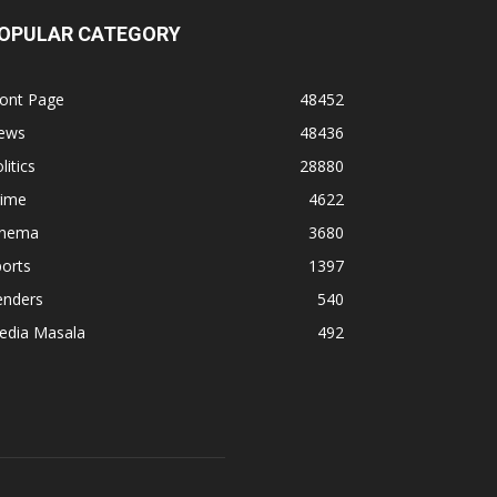
OPULAR CATEGORY
ront Page
48452
ews
48436
litics
28880
rime
4622
inema
3680
orts
1397
enders
540
edia Masala
492