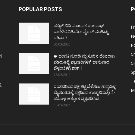
POPULAR POSTS
P
ಪಬ್ಲಿಕ್ ಟಿವಿ ಸಂಪಾದಕ ರಂಗನಾಥ್
F
ಕಾಲೆಳೆದ ವಿಡಿಯೋ ವೈರಲ್ ಮಾಡಿದ್ದು
N
ಸರಿನಾ..?
30/03/2020
Po
C
ತನ
ಈ ದಂಪತಿ ನೋಡಿ ಮೈಸೂರಿನ ದೇವರಾಜ
ಮಾರುಕಟ್ಟೆ ವ್ಯಾಪಾರಿಗಳಿಗೆ ಭಾನುವಾರ
C
ಬೆಳ್ಳಂಬೆಳಗ್ಗೆ ಶಾಕ್..!
Sp
16/06/2019
T
2
ಇಂತವರಿಂದ ಪಕ್ಷ ಕಟ್ಟಿ ಬೆಳೆಸಲು ಸಾಧ್ಯವಿಲ್ಲ:
M
ಮೈಸೂರಿನಲ್ಲೆ ಪಕ್ಷದಿಂದ ಉಚ್ಚಾಟಿಸುತ್ತೇನೆ-
ಪರೋಕ್ಷ ಆಕ್ರೋಶ ವ್ಯಕ್ತಪಡಿಸಿದ...
05/01/2021