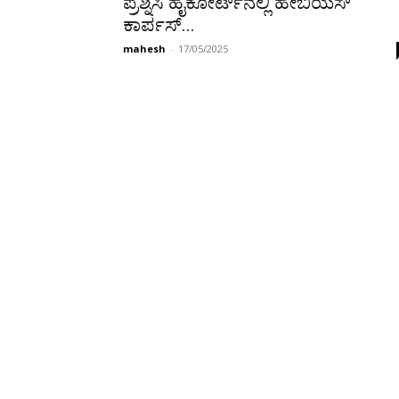
ಪ್ರಶ್ನಿಸಿ ಹೈಕೋರ್ಟ್‌ನಲ್ಲಿ ಹೇಬಿಯಸ್
ಕಾರ್ಪಸ್...
mahesh
-
17/05/2025