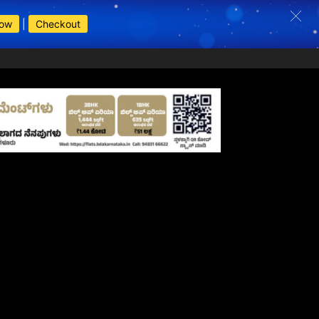
Now
|
Checkout