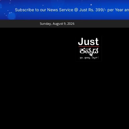
Subscribe to our News Service @ Just Rs. 399/- per Year 
Sunday, August 9, 2026
Just
Kannada
–
Online
Kannada
News
|
Breaking
Kannada
News
|
Karnataka
News
|
Live