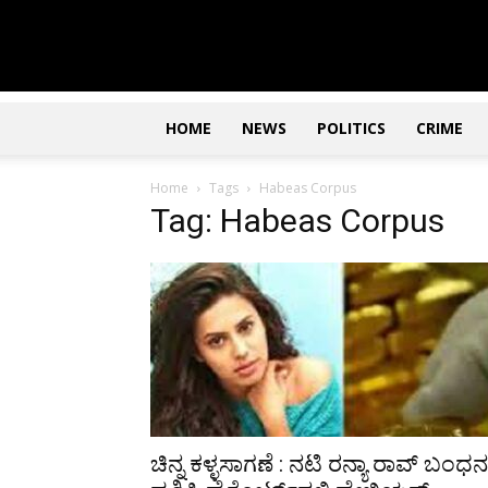
Updates
|
ಕನ್ನಡ
ನ್ಯೂಸ್
|
ಜಸ್ಟ್
HOME
NEWS
POLITICS
CRIME
ಕನ್ನಡ
Home
Tags
Habeas Corpus
Tag: Habeas Corpus
ಚಿನ್ನ ಕಳ್ಳಸಾಗಣೆ : ನಟಿ ರನ್ಯಾ ರಾವ್ ಬಂಧನ