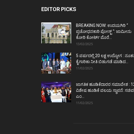
EDITOR PICKS
BREAKING NOW: ಉದಯಗಿರಿ “
ಪ್ರಚೋಧನಕಾರಿ ಪೋಸ್ಟ್‌ “: ಜಾಮೀನು
ಕೋರಿ ಕೋರ್ಟ್‌ ಮೊರೆ...
13/02/2025
5 ವರ್ಷದಲ್ಲಿ 20 ಲಕ್ಷ ಉದ್ಯೋಗ : ನೂ
ಕೈಗಾರಿಕಾ ನೀತಿ ಬಿಡುಗಡೆ ಮಾಡಿದ...
11/02/2025
ಜಾಗತಿಕ ಹೂಡಿಕೆದಾರರ ಸಮಾವೇಶ : 1
ವಿಶೇಷ ಹೂಡಿಕೆ ವಲಯ ಸ್ಥಾಪನೆ: ಸಚಿವ
ಎಂ...
11/02/2025