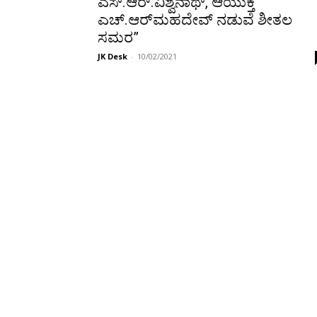
ಎಸ್‌.ಆರ್‌.ವಿಶ್ವನಾಥ್‌, ಆಯುಕ್ತ
ಎಚ್‌.ಆರ್‌ಮಹದೇವ್ ನಡುವೆ ಶೀತಲ
ಸಮರ”
JK Desk
-
10/02/2021