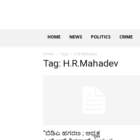
Updates
|
ಕನ್ನಡ
ನ್ಯೂಸ್
|
ಜಸ್ಟ್
HOME
NEWS
POLITICS
CRIME
ಕನ್ನಡ
Home
Tags
H.R.Mahadev
Tag: H.R.Mahadev
“ಬಿಡಿಎ ಹಗರಣ ; ಅಧ್ಯಕ್ಷ