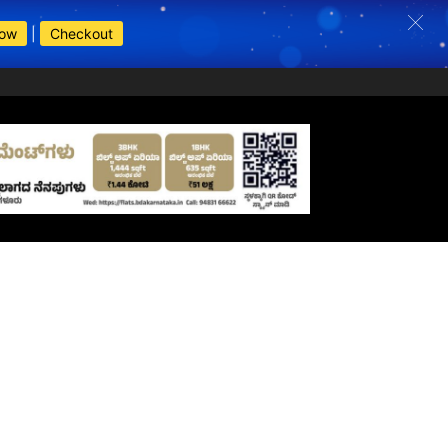
Now
|
Checkout