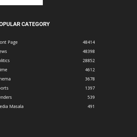
OPULAR CATEGORY
ront Page
48414
ews
48398
litics
28852
rime
4612
inema
3678
orts
1397
enders
539
edia Masala
491