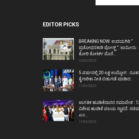
EDITOR PICKS
BREAKING NOW: ಉದಯಗಿರಿ “
ಪ್ರಚೋಧನಕಾರಿ ಪೋಸ್ಟ್‌ “: ಜಾಮೀನು
ಕೋರಿ ಕೋರ್ಟ್‌ ಮೊರೆ...
13/02/2025
5 ವರ್ಷದಲ್ಲಿ 20 ಲಕ್ಷ ಉದ್ಯೋಗ : ನೂ
ಕೈಗಾರಿಕಾ ನೀತಿ ಬಿಡುಗಡೆ ಮಾಡಿದ...
11/02/2025
ಜಾಗತಿಕ ಹೂಡಿಕೆದಾರರ ಸಮಾವೇಶ : 1
ವಿಶೇಷ ಹೂಡಿಕೆ ವಲಯ ಸ್ಥಾಪನೆ: ಸಚಿವ
ಎಂ...
11/02/2025