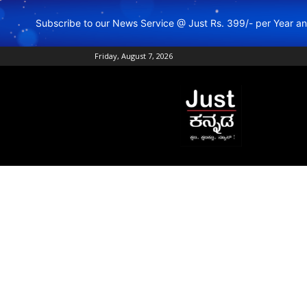
Subscribe to our News Service @ Just Rs. 399/- per Year 
Friday, August 7, 2026
Just
Kannada
–
Online
Kannada
News
|
Breaking
Kannada
News
|
Karnataka
News
|
Live