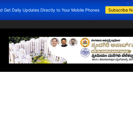
and Get Daily Updates Directly to Your Mobile Phones
Subscribe 
BDA Apartments