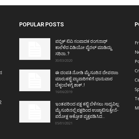
POPULAR POSTS
P
ಪಬ್ಲಿಕ್ ಟಿವಿ ಸಂಪಾದಕ ರಂಗನಾಥ್
F
ಕಾಲೆಳೆದ ವಿಡಿಯೋ ವೈರಲ್ ಮಾಡಿದ್ದು
N
ಸರಿನಾ..?
30/03/2020
Po
C
ತನ
ಈ ದಂಪತಿ ನೋಡಿ ಮೈಸೂರಿನ ದೇವರಾಜ
ಮಾರುಕಟ್ಟೆ ವ್ಯಾಪಾರಿಗಳಿಗೆ ಭಾನುವಾರ
C
ಬೆಳ್ಳಂಬೆಳಗ್ಗೆ ಶಾಕ್..!
Sp
16/06/2019
T
2
ಇಂತವರಿಂದ ಪಕ್ಷ ಕಟ್ಟಿ ಬೆಳೆಸಲು ಸಾಧ್ಯವಿಲ್ಲ:
M
ಮೈಸೂರಿನಲ್ಲೆ ಪಕ್ಷದಿಂದ ಉಚ್ಚಾಟಿಸುತ್ತೇನೆ-
ಪರೋಕ್ಷ ಆಕ್ರೋಶ ವ್ಯಕ್ತಪಡಿಸಿದ...
05/01/2021