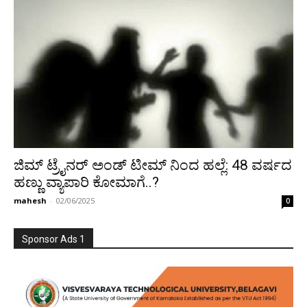
ಜಿಮ್ ಟ್ರೈನರ್‌ ಅಂಡ್‌ ಟೀಮ್‌ ನಿಂದ ಹಲ್ಲೆ: 48 ವರ್ಷದ
ಹಣ್ಣು ವ್ಯಾಪಾರಿ ಕೋಮಾಗೆ..?
mahesh
-
02/06/2025
0
Sponsor Ads 1