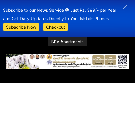
Subscribe to our News Service @ Just Rs. 399/- per Year
and Get Daily Updates Directly to Your Mobile Phones
Subscribe Now
|
Checkout
BDA Apartments