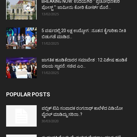
BREAKING NOW: ಉದಯಗಿರಿ “ ಪ್ರಚೋಧನಕಾರಿ
ಪೋಸ್ಟ್‌ “: ಜಾಮೀನು ಕೋರಿ ಕೋರ್ಟ್‌ ಮೊರೆ...
13/02/2025
5 ವರ್ಷದಲ್ಲಿ 20 ಲಕ್ಷ ಉದ್ಯೋಗ : ನೂತನ ಕೈಗಾರಿಕಾ ನೀತಿ
ಬಿಡುಗಡೆ ಮಾಡಿದ...
11/02/2025
ಜಾಗತಿಕ ಹೂಡಿಕೆದಾರರ ಸಮಾವೇಶ : 12 ವಿಶೇಷ ಹೂಡಿಕೆ
ವಲಯ ಸ್ಥಾಪನೆ: ಸಚಿವ ಎಂ...
11/02/2025
POPULAR POSTS
ಪಬ್ಲಿಕ್ ಟಿವಿ ಸಂಪಾದಕ ರಂಗನಾಥ್ ಕಾಲೆಳೆದ ವಿಡಿಯೋ
ವೈರಲ್ ಮಾಡಿದ್ದು ಸರಿನಾ..?
30/03/2020