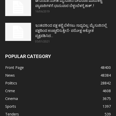
ಈ ದಂಪತಿ ನೋಡಿ ಮೈಸೂರಿನ ದೇವರಾಜ ಮಾರುಕಟ್ಟೆ
ವ್ಯಾಪಾರಿಗಳಿಗೆ ಭಾನುವಾರ ಬೆಳ್ಳಂಬೆಳಗ್ಗೆ ಶಾಕ್..!
16/06/2019
ಇಂತವರಿಂದ ಪಕ್ಷ ಕಟ್ಟಿ ಬೆಳೆಸಲು ಸಾಧ್ಯವಿಲ್ಲ: ಮೈಸೂರಿನಲ್ಲೆ
ಪಕ್ಷದಿಂದ ಉಚ್ಚಾಟಿಸುತ್ತೇನೆ- ಪರೋಕ್ಷ ಆಕ್ರೋಶ
ವ್ಯಕ್ತಪಡಿಸಿದ...
05/01/2021
POPULAR CATEGORY
Front Page
48400
News
48384
Politics
28842
Crime
4608
Cinema
3675
Sports
1397
Tenders
539