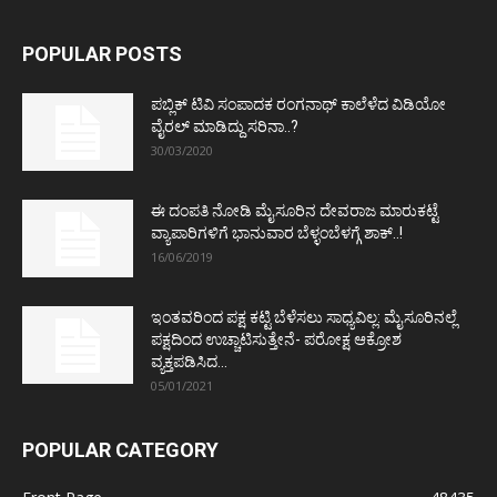
POPULAR POSTS
ಪಬ್ಲಿಕ್ ಟಿವಿ ಸಂಪಾದಕ ರಂಗನಾಥ್ ಕಾಲೆಳೆದ ವಿಡಿಯೋ
ವೈರಲ್ ಮಾಡಿದ್ದು ಸರಿನಾ..?
30/03/2020
ಈ ದಂಪತಿ ನೋಡಿ ಮೈಸೂರಿನ ದೇವರಾಜ ಮಾರುಕಟ್ಟೆ
ವ್ಯಾಪಾರಿಗಳಿಗೆ ಭಾನುವಾರ ಬೆಳ್ಳಂಬೆಳಗ್ಗೆ ಶಾಕ್..!
16/06/2019
ಇಂತವರಿಂದ ಪಕ್ಷ ಕಟ್ಟಿ ಬೆಳೆಸಲು ಸಾಧ್ಯವಿಲ್ಲ: ಮೈಸೂರಿನಲ್ಲೆ
ಪಕ್ಷದಿಂದ ಉಚ್ಚಾಟಿಸುತ್ತೇನೆ- ಪರೋಕ್ಷ ಆಕ್ರೋಶ
ವ್ಯಕ್ತಪಡಿಸಿದ...
05/01/2021
POPULAR CATEGORY