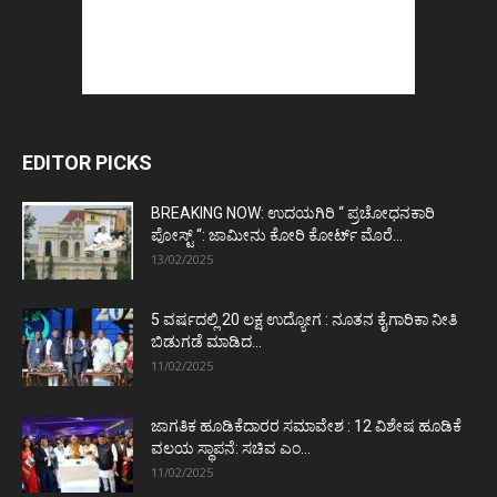
EDITOR PICKS
BREAKING NOW: ಉದಯಗಿರಿ “ ಪ್ರಚೋಧನಕಾರಿ
ಪೋಸ್ಟ್‌ “: ಜಾಮೀನು ಕೋರಿ ಕೋರ್ಟ್‌ ಮೊರೆ...
13/02/2025
5 ವರ್ಷದಲ್ಲಿ 20 ಲಕ್ಷ ಉದ್ಯೋಗ : ನೂತನ ಕೈಗಾರಿಕಾ ನೀತಿ
ಬಿಡುಗಡೆ ಮಾಡಿದ...
11/02/2025
ಜಾಗತಿಕ ಹೂಡಿಕೆದಾರರ ಸಮಾವೇಶ : 12 ವಿಶೇಷ ಹೂಡಿಕೆ
ವಲಯ ಸ್ಥಾಪನೆ: ಸಚಿವ ಎಂ...
11/02/2025