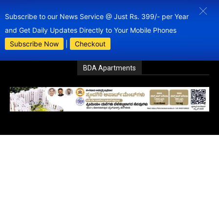
Subscribe to our News Service @ Just Rs. 399/- per Year
and Get Daily Updates Directly to Your Mobile Phones
Subscribe Now
|
Checkout
BDA Apartments