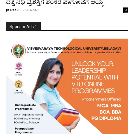
ದತ್ತಿ ನಿಧಿ ಪ್ರಶಸ್ತಿಗೆ ಶಂಕರ ಪಾಗೋಜಿಗೆ ಆಯ್ಕೆ.
JK Desk
-
26/01/2023
0
Sponsor Ads 1