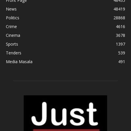
Front Page
48435
News
48419
Politics
28868
Crime
4616
Cinema
3678
Sports
1397
Tenders
539
Media Masala
491