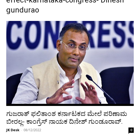
effect-karnataka-congress- Dinesh
gundurao
ಗುಜರಾತ್ ಫಲಿತಾಂಶ ಕರ್ನಾಟಕದ ಮೇಲೆ ಪರಿಣಾಮ
ಬೀರಲ್ಲ- ಕಾಂಗ್ರೆಸ್ ನಾಯಕ ದಿನೇಶ್ ಗುಂಡೂರಾವ್.
JK Desk
-
08/12/2022
0