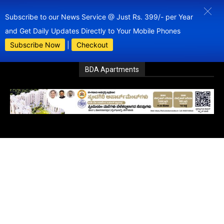
Subscribe to our News Service @ Just Rs. 399/- per Year
and Get Daily Updates Directly to Your Mobile Phones
Subscribe Now
|
Checkout
BDA Apartments