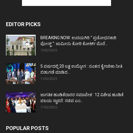
EDITOR PICKS
BREAKING NOW: ಉದಯಗಿರಿ “ ಪ್ರಚೋಧನಕಾರಿ
ಪೋಸ್ಟ್‌ “: ಜಾಮೀನು ಕೋರಿ ಕೋರ್ಟ್‌ ಮೊರೆ...
13/02/2025
5 ವರ್ಷದಲ್ಲಿ 20 ಲಕ್ಷ ಉದ್ಯೋಗ : ನೂತನ ಕೈಗಾರಿಕಾ ನೀತಿ
ಬಿಡುಗಡೆ ಮಾಡಿದ...
11/02/2025
ಜಾಗತಿಕ ಹೂಡಿಕೆದಾರರ ಸಮಾವೇಶ : 12 ವಿಶೇಷ ಹೂಡಿಕೆ
ವಲಯ ಸ್ಥಾಪನೆ: ಸಚಿವ ಎಂ...
11/02/2025
POPULAR POSTS