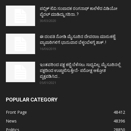
ಪಬ್ಲಿಕ್ ಟಿವಿ ಸಂಪಾದಕ ರಂಗನಾಥ್ ಕಾಲೆಳೆದ ವಿಡಿಯೋ
ವೈರಲ್ ಮಾಡಿದ್ದು ಸರಿನಾ..?
30/03/2020
ಈ ದಂಪತಿ ನೋಡಿ ಮೈಸೂರಿನ ದೇವರಾಜ ಮಾರುಕಟ್ಟೆ
ವ್ಯಾಪಾರಿಗಳಿಗೆ ಭಾನುವಾರ ಬೆಳ್ಳಂಬೆಳಗ್ಗೆ ಶಾಕ್..!
16/06/2019
ಇಂತವರಿಂದ ಪಕ್ಷ ಕಟ್ಟಿ ಬೆಳೆಸಲು ಸಾಧ್ಯವಿಲ್ಲ: ಮೈಸೂರಿನಲ್ಲೆ
ಪಕ್ಷದಿಂದ ಉಚ್ಚಾಟಿಸುತ್ತೇನೆ- ಪರೋಕ್ಷ ಆಕ್ರೋಶ
ವ್ಯಕ್ತಪಡಿಸಿದ...
05/01/2021
POPULAR CATEGORY
Front Page
48412
News
48396
Politics
28850