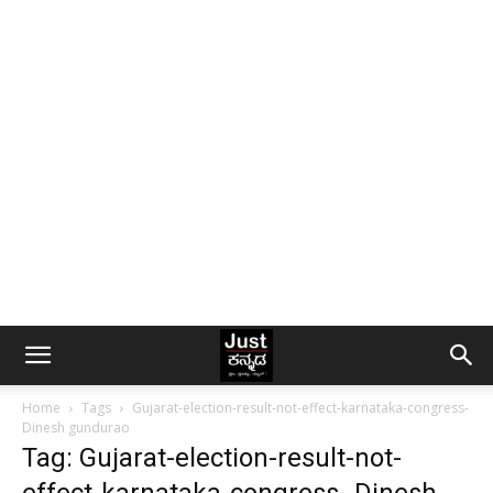
Home
Tags
Gujarat-election-result-not-effect-karnataka-congress-
Dinesh gundurao
Tag: Gujarat-election-result-not-