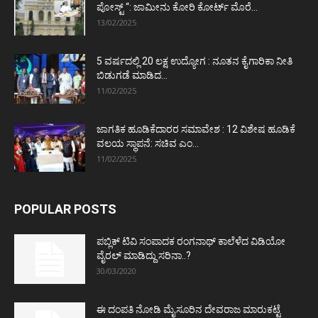
ಪೋಸ್ಟ್‌ “: ಜಾಮೀನು ಕೋರಿ ಕೋರ್ಟ್‌ ಮೊರೆ...
13/02/2025
5 ವರ್ಷದಲ್ಲಿ 20 ಲಕ್ಷ ಉದ್ಯೋಗ : ನೂತನ ಕೈಗಾರಿಕಾ ನೀತಿ
ಬಿಡುಗಡೆ ಮಾಡಿದ...
11/02/2025
ಜಾಗತಿಕ ಹೂಡಿಕೆದಾರರ ಸಮಾವೇಶ : 12 ವಿಶೇಷ ಹೂಡಿಕೆ
ವಲಯ ಸ್ಥಾಪನೆ: ಸಚಿವ ಎಂ...
11/02/2025
POPULAR POSTS
ಪಬ್ಲಿಕ್ ಟಿವಿ ಸಂಪಾದಕ ರಂಗನಾಥ್ ಕಾಲೆಳೆದ ವಿಡಿಯೋ
ವೈರಲ್ ಮಾಡಿದ್ದು ಸರಿನಾ..?
30/03/2020
ಈ ದಂಪತಿ ನೋಡಿ ಮೈಸೂರಿನ ದೇವರಾಜ ಮಾರುಕಟ್ಟೆ