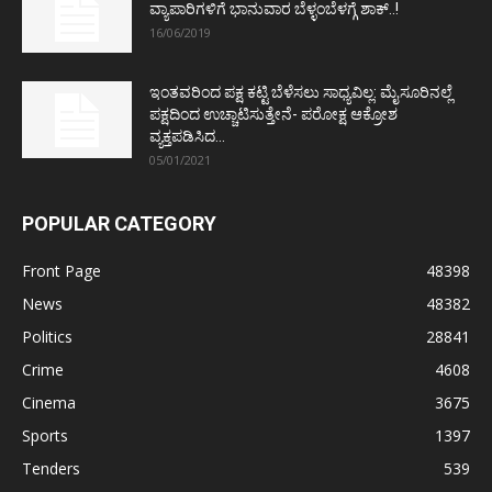
ವ್ಯಾಪಾರಿಗಳಿಗೆ ಭಾನುವಾರ ಬೆಳ್ಳಂಬೆಳಗ್ಗೆ ಶಾಕ್..!
16/06/2019
ಇಂತವರಿಂದ ಪಕ್ಷ ಕಟ್ಟಿ ಬೆಳೆಸಲು ಸಾಧ್ಯವಿಲ್ಲ: ಮೈಸೂರಿನಲ್ಲೆ
ಪಕ್ಷದಿಂದ ಉಚ್ಚಾಟಿಸುತ್ತೇನೆ- ಪರೋಕ್ಷ ಆಕ್ರೋಶ
ವ್ಯಕ್ತಪಡಿಸಿದ...
05/01/2021
POPULAR CATEGORY
Front Page
48398
News
48382
Politics
28841
Crime
4608
Cinema
3675
Sports
1397
Tenders
539