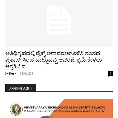
ಅತಿಥಿಗೃಹದಲ್ಲಿ ಫ್ಲೆಕ್ಸ್ ಅನಾವರಣಗೊಳಿಸಿ ಸಂಸದ
ಪ್ರತಾಪ್ ಸಿಂಹ ಹುಟ್ಟುಹಬ್ಬ ಆಚರಣೆ: ಕ್ಷಮೆ ಕೇಳಲು
ಆಗ್ರಹಿಸಿದ...
JK Desk
-
23/06/2021
0
Sponsor Ads 1