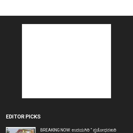
EDITOR PICKS
BREAKING NOW: ಉದಯಗಿರಿ “ ಪ್ರಚೋಧನಕಾರಿ