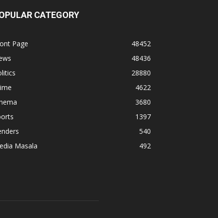
OPULAR CATEGORY
ront Page
48452
ews
48436
litics
28880
rime
4622
inema
3680
orts
1397
enders
540
edia Masala
492