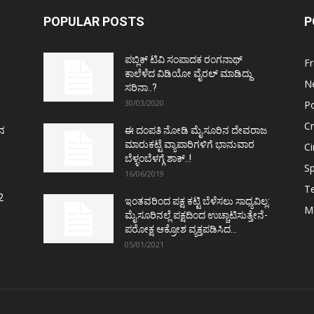
POPULAR POSTS
P
ಪಬ್ಲಿಕ್ ಟಿವಿ ಸಂಪಾದಕ ರಂಗನಾಥ್
F
ಕಾಲೆಳೆದ ವಿಡಿಯೋ ವೈರಲ್ ಮಾಡಿದ್ದು
N
ಸರಿನಾ..?
30/03/2020
Po
C
ತನ
ಈ ದಂಪತಿ ನೋಡಿ ಮೈಸೂರಿನ ದೇವರಾಜ
ಮಾರುಕಟ್ಟೆ ವ್ಯಾಪಾರಿಗಳಿಗೆ ಭಾನುವಾರ
C
ಬೆಳ್ಳಂಬೆಳಗ್ಗೆ ಶಾಕ್..!
Sp
16/06/2019
T
2
ಇಂತವರಿಂದ ಪಕ್ಷ ಕಟ್ಟಿ ಬೆಳೆಸಲು ಸಾಧ್ಯವಿಲ್ಲ:
M
ಮೈಸೂರಿನಲ್ಲೆ ಪಕ್ಷದಿಂದ ಉಚ್ಚಾಟಿಸುತ್ತೇನೆ-
ಪರೋಕ್ಷ ಆಕ್ರೋಶ ವ್ಯಕ್ತಪಡಿಸಿದ...
05/01/2021