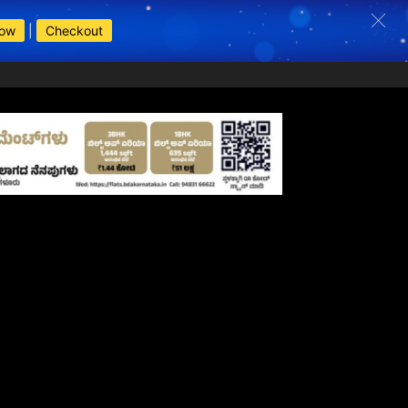
Now
|
Checkout