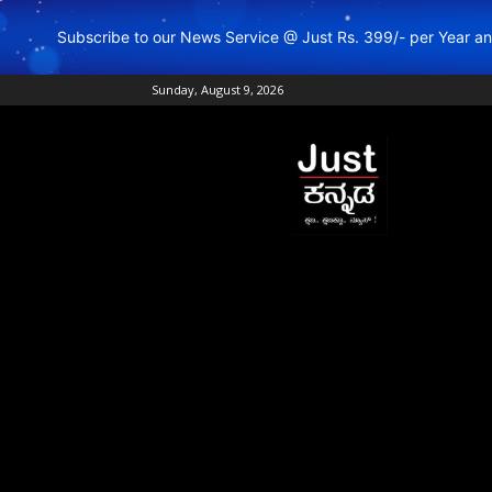
Subscribe to our News Service @ Just Rs. 399/- per Year 
Sunday, August 9, 2026
Just
Kannada
–
Online
Kannada
News
|
Breaking
Kannada
News
|
Karnataka
News
|
Live