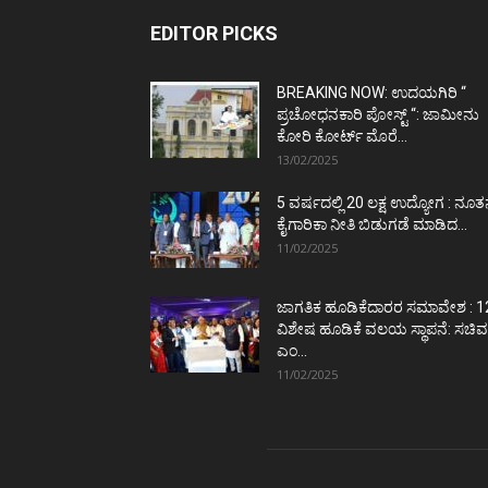
EDITOR PICKS
BREAKING NOW: ಉದಯಗಿರಿ “
ಪ್ರಚೋಧನಕಾರಿ ಪೋಸ್ಟ್‌ “: ಜಾಮೀನು
ಕೋರಿ ಕೋರ್ಟ್‌ ಮೊರೆ...
13/02/2025
5 ವರ್ಷದಲ್ಲಿ 20 ಲಕ್ಷ ಉದ್ಯೋಗ : ನೂ
ಕೈಗಾರಿಕಾ ನೀತಿ ಬಿಡುಗಡೆ ಮಾಡಿದ...
11/02/2025
ಜಾಗತಿಕ ಹೂಡಿಕೆದಾರರ ಸಮಾವೇಶ : 1
ವಿಶೇಷ ಹೂಡಿಕೆ ವಲಯ ಸ್ಥಾಪನೆ: ಸಚಿವ
ಎಂ...
11/02/2025