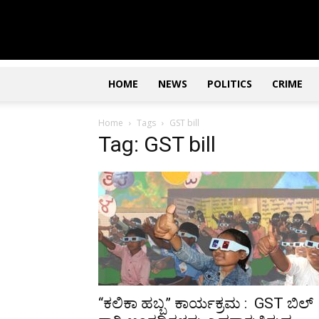
Updates
|
ಕನ್ನಡ
ನ್ಯೂಸ್
|
ಜಸ್ಟ್
HOME
NEWS
POLITICS
CRIME
ಕನ್ನಡ
Home
Tags
GST bill
Tag: GST bill
“ಕಲಿಕಾ ಹಬ್ಬ” ಕಾರ್ಯಕ್ರಮ : GST ಬಿಲ್