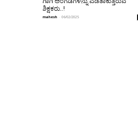
ಗಾಗಿ ಅಂಗಡಿಗಳನ್ನು ಎಡತಾಕುತ್ತಿರುವ
ಶಿಕ್ಷಕರು..!
mahesh
-
06/02/2025