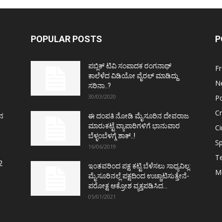
POPULAR POSTS
P
ಪಬ್ಲಿಕ್ ಟಿವಿ ಸಂಪಾದಕ ರಂಗನಾಥ್
F
ಕಾಲೆಳೆದ ವಿಡಿಯೋ ವೈರಲ್ ಮಾಡಿದ್ದು
N
ಸರಿನಾ..?
30/03/2020
Po
C
ತನ
ಈ ದಂಪತಿ ನೋಡಿ ಮೈಸೂರಿನ ದೇವರಾಜ
ಮಾರುಕಟ್ಟೆ ವ್ಯಾಪಾರಿಗಳಿಗೆ ಭಾನುವಾರ
C
ಬೆಳ್ಳಂಬೆಳಗ್ಗೆ ಶಾಕ್..!
Sp
16/06/2019
T
2
ಇಂತವರಿಂದ ಪಕ್ಷ ಕಟ್ಟಿ ಬೆಳೆಸಲು ಸಾಧ್ಯವಿಲ್ಲ:
M
ಮೈಸೂರಿನಲ್ಲೆ ಪಕ್ಷದಿಂದ ಉಚ್ಚಾಟಿಸುತ್ತೇನೆ-
ಪರೋಕ್ಷ ಆಕ್ರೋಶ ವ್ಯಕ್ತಪಡಿಸಿದ...
05/01/2021