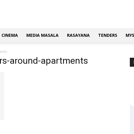
CINEMA
MEDIA MASALA
RASAYANA
TENDERS
MY
ents
ars-around-apartments