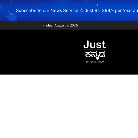
Subscribe to our News Service @ Just Rs. 399/- per Year 
Friday, August 7, 2026
Just
Kannada
–
Online
Kannada
News
|
Breaking
Kannada
News
|
Karnataka
News
|
Live