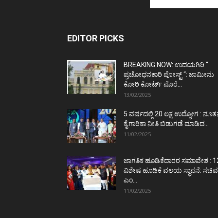
EDITOR PICKS
BREAKING NOW: ಉದಯಗಿರಿ “
ಪ್ರಚೋಧನಕಾರಿ ಪೋಸ್ಟ್‌ “: ಜಾಮೀನು
ಕೋರಿ ಕೋರ್ಟ್‌ ಮೊರೆ...
13/02/2025
5 ವರ್ಷದಲ್ಲಿ 20 ಲಕ್ಷ ಉದ್ಯೋಗ : ನೂ
ಕೈಗಾರಿಕಾ ನೀತಿ ಬಿಡುಗಡೆ ಮಾಡಿದ...
11/02/2025
ಜಾಗತಿಕ ಹೂಡಿಕೆದಾರರ ಸಮಾವೇಶ : 1
ವಿಶೇಷ ಹೂಡಿಕೆ ವಲಯ ಸ್ಥಾಪನೆ: ಸಚಿವ
ಎಂ...
11/02/2025