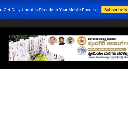
and Get Daily Updates Directly to Your Mobile Phones
Subscribe 
BDA Apartments