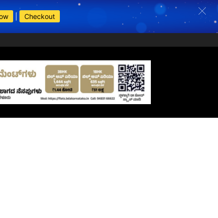
Now
|
Checkout