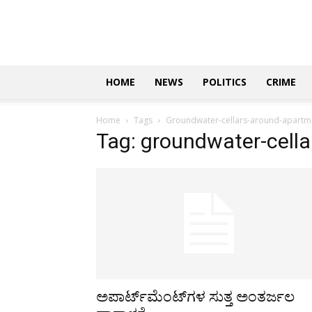
Updates
|
ಕನ್ನಡ
ನ್ಯೂಸ್
|
ಜಸ್ಟ್
HOME
NEWS
POLITICS
CRIME
ಕನ್ನಡ
Home
Tags
Groundwater-cellars-around-apartm
Tag: groundwater-cell
ಅಪಾರ್ಟ್‌ಮೆಂಟ್‌ಗಳ ಸುತ್ತ ಅಂತರ್ಜಲ