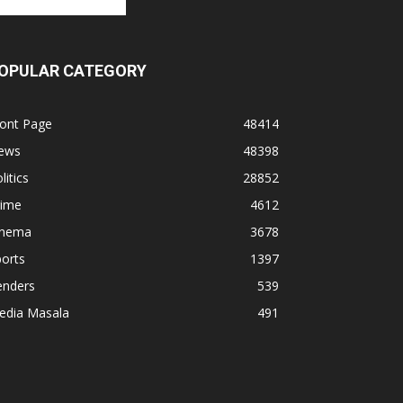
OPULAR CATEGORY
ront Page
48414
ews
48398
litics
28852
rime
4612
inema
3678
orts
1397
enders
539
edia Masala
491