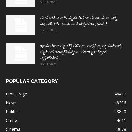
30/03/2020
ಈ ದಂಪತಿ ನೋಡಿ ಮೈಸೂರಿನ ದೇವರಾಜ ಮಾರುಕಟ್ಟೆ
ವ್ಯಾಪಾರಿಗಳಿಗೆ ಭಾನುವಾರ ಬೆಳ್ಳಂಬೆಳಗ್ಗೆ ಶಾಕ್..!
16/06/2019
ಇಂತವರಿಂದ ಪಕ್ಷ ಕಟ್ಟಿ ಬೆಳೆಸಲು ಸಾಧ್ಯವಿಲ್ಲ: ಮೈಸೂರಿನಲ್ಲೆ
ಪಕ್ಷದಿಂದ ಉಚ್ಚಾಟಿಸುತ್ತೇನೆ- ಪರೋಕ್ಷ ಆಕ್ರೋಶ
ವ್ಯಕ್ತಪಡಿಸಿದ...
05/01/2021
POPULAR CATEGORY
Front Page
48412
News
48396
Politics
28850
Crime
4611
Cinema
3678