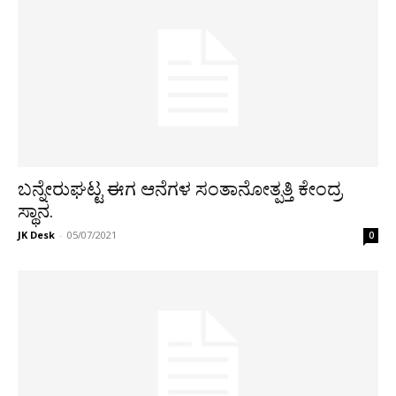
ಬನ್ನೇರುಘಟ್ಟ ಈಗ ಆನೆಗಳ ಸಂತಾನೋತ್ಪತ್ತಿ ಕೇಂದ್ರ
ಸ್ಥಾನ.
JK Desk
-
05/07/2021
0