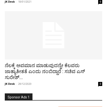
JK Desk
-
18/01/2021
0
ನೆಲಕ್ಕೆ ಅವಮಾನ ಮಾಡುವುದನ್ನೇ ಕೆಲವರು
ಜಾತ್ಯಾತೀತತೆ ಎಂದು ನಂಬಿದ್ದಾರೆ : ಸಚಿವ ಎಸ್
ಸುರೇಶ್...
JK Desk
-
28/12/2020
0
Sponsor Ads 1