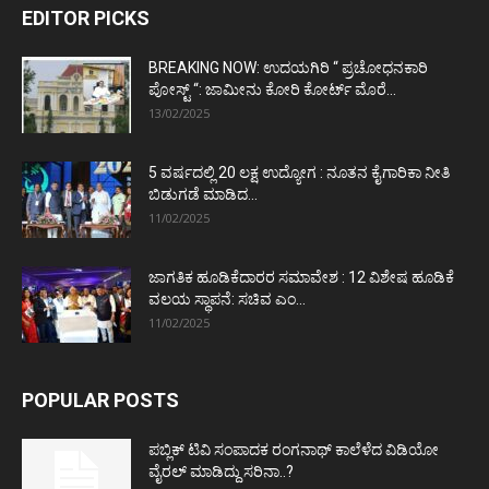
EDITOR PICKS
BREAKING NOW: ಉದಯಗಿರಿ “ ಪ್ರಚೋಧನಕಾರಿ
ಪೋಸ್ಟ್‌ “: ಜಾಮೀನು ಕೋರಿ ಕೋರ್ಟ್‌ ಮೊರೆ...
13/02/2025
5 ವರ್ಷದಲ್ಲಿ 20 ಲಕ್ಷ ಉದ್ಯೋಗ : ನೂತನ ಕೈಗಾರಿಕಾ ನೀತಿ
ಬಿಡುಗಡೆ ಮಾಡಿದ...
11/02/2025
ಜಾಗತಿಕ ಹೂಡಿಕೆದಾರರ ಸಮಾವೇಶ : 12 ವಿಶೇಷ ಹೂಡಿಕೆ
ವಲಯ ಸ್ಥಾಪನೆ: ಸಚಿವ ಎಂ...
11/02/2025
POPULAR POSTS
ಪಬ್ಲಿಕ್ ಟಿವಿ ಸಂಪಾದಕ ರಂಗನಾಥ್ ಕಾಲೆಳೆದ ವಿಡಿಯೋ
ವೈರಲ್ ಮಾಡಿದ್ದು ಸರಿನಾ..?