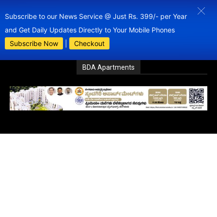
Subscribe to our News Service @ Just Rs. 399/- per Year
and Get Daily Updates Directly to Your Mobile Phones
Subscribe Now
|
Checkout
BDA Apartments