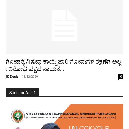
ಗೋಹತ್ಯೆ ನಿಷೇಧ ಕಾಯ್ದೆ ಜಾರಿ ಗೋವುಗಳ ರಕ್ಷಣೆಗೆ ಅಲ್ಲ
: ವಿರೋಧ ಪಕ್ಷದ ನಾಯಕ...
JK Desk
-
11/12/2020
0
Sponsor Ads 1