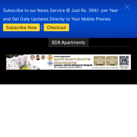
Subscribe to our News Service @ Just Rs. 399/- per Year
and Get Daily Updates Directly to Your Mobile Phones
Subscribe Now
|
Checkout
BDA Apartments