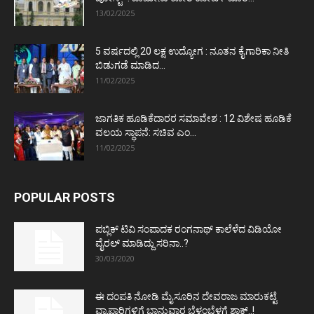
13/02/2025
5 ವರ್ಷದಲ್ಲಿ 20 ಲಕ್ಷ ಉದ್ಯೋಗ : ನೂತನ ಕೈಗಾರಿಕಾ ನೀತಿ
ಬಿಡುಗಡೆ ಮಾಡಿದ...
11/02/2025
ಜಾಗತಿಕ ಹೂಡಿಕೆದಾರರ ಸಮಾವೇಶ : 12 ವಿಶೇಷ ಹೂಡಿಕೆ
ವಲಯ ಸ್ಥಾಪನೆ: ಸಚಿವ ಎಂ...
11/02/2025
POPULAR POSTS
ಪಬ್ಲಿಕ್ ಟಿವಿ ಸಂಪಾದಕ ರಂಗನಾಥ್ ಕಾಲೆಳೆದ ವಿಡಿಯೋ
ವೈರಲ್ ಮಾಡಿದ್ದು ಸರಿನಾ..?
30/03/2020
ಈ ದಂಪತಿ ನೋಡಿ ಮೈಸೂರಿನ ದೇವರಾಜ ಮಾರುಕಟ್ಟೆ
ವ್ಯಾಪಾರಿಗಳಿಗೆ ಭಾನುವಾರ ಬೆಳ್ಳಂಬೆಳಗ್ಗೆ ಶಾಕ್..!