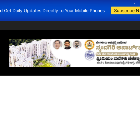
and Get Daily Updates Directly to Your Mobile Phones
Subscribe 
BDA Apartments