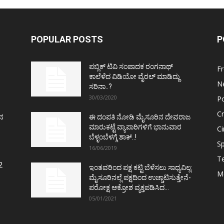
POPULAR POSTS
P
ಪಬ್ಲಿಕ್ ಟಿವಿ ಸಂಪಾದಕ ರಂಗನಾಥ್
F
ಕಾಲೆಳೆದ ವಿಡಿಯೋ ವೈರಲ್ ಮಾಡಿದ್ದು
N
ಸರಿನಾ..?
30/03/2020
Po
C
ತನ
ಈ ದಂಪತಿ ನೋಡಿ ಮೈಸೂರಿನ ದೇವರಾಜ
ಮಾರುಕಟ್ಟೆ ವ್ಯಾಪಾರಿಗಳಿಗೆ ಭಾನುವಾರ
C
ಬೆಳ್ಳಂಬೆಳಗ್ಗೆ ಶಾಕ್..!
Sp
16/06/2019
T
2
ಇಂತವರಿಂದ ಪಕ್ಷ ಕಟ್ಟಿ ಬೆಳೆಸಲು ಸಾಧ್ಯವಿಲ್ಲ:
M
ಮೈಸೂರಿನಲ್ಲೆ ಪಕ್ಷದಿಂದ ಉಚ್ಚಾಟಿಸುತ್ತೇನೆ-
ಪರೋಕ್ಷ ಆಕ್ರೋಶ ವ್ಯಕ್ತಪಡಿಸಿದ...
05/01/2021