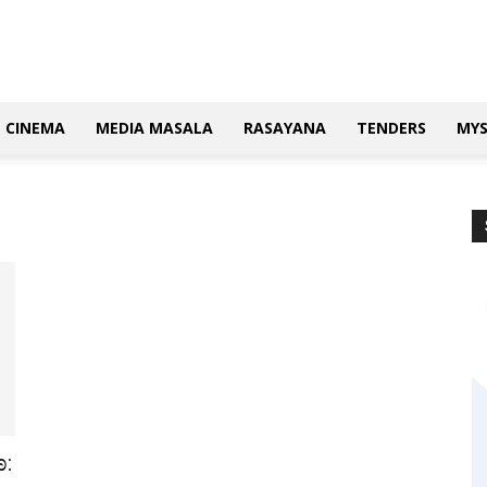
CINEMA
MEDIA MASALA
RASAYANA
TENDERS
MY
: