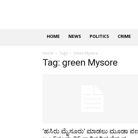
Updates
|
ಕನ್ನಡ
ನ್ಯೂಸ್
|
ಜಸ್ಟ್
HOME
NEWS
POLITICS
CRIME
ಕನ್ನಡ
Home
Tags
Green Mysore
Tag: green Mysore
‘ಹಸಿರು ಮೈಸೂರು’ ಮಾಡಲು ಮೂಡಾ ಪಣ