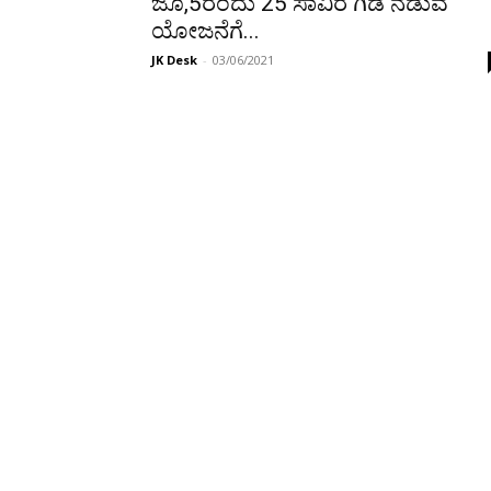
ಜೂ,5ರಂದು 25 ಸಾವಿರ ಗಿಡ ನೆಡುವ
ಯೋಜನೆಗೆ...
JK Desk
-
03/06/2021