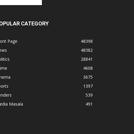
OPULAR CATEGORY
ront Page
48398
ews
48382
litics
28841
rime
4608
inema
3675
orts
1397
enders
539
edia Masala
491