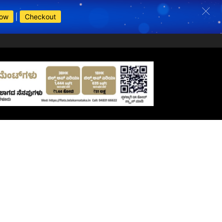
Now
|
Checkout