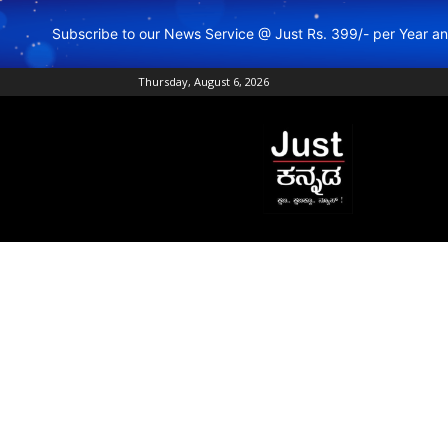
Subscribe to our News Service @ Just Rs. 399/- per Year 
Thursday, August 6, 2026
Just
Kannada
–
Online
Kannada
News
|
Breaking
Kannada
News
|
Karnataka
News
|
Live