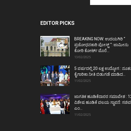
EDITOR PICKS
BREAKING NOW: ಉದಯಗಿರಿ “
ಪ್ರಚೋಧನಕಾರಿ ಪೋಸ್ಟ್‌ “: ಜಾಮೀನು
ಕೋರಿ ಕೋರ್ಟ್‌ ಮೊರೆ...
13/02/2025
5 ವರ್ಷದಲ್ಲಿ 20 ಲಕ್ಷ ಉದ್ಯೋಗ : ನೂ
ಕೈಗಾರಿಕಾ ನೀತಿ ಬಿಡುಗಡೆ ಮಾಡಿದ...
11/02/2025
ಜಾಗತಿಕ ಹೂಡಿಕೆದಾರರ ಸಮಾವೇಶ : 1
ವಿಶೇಷ ಹೂಡಿಕೆ ವಲಯ ಸ್ಥಾಪನೆ: ಸಚಿವ
ಎಂ...
11/02/2025