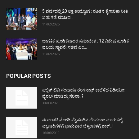
5 ವರ್ಷದಲ್ಲಿ 20 ಲಕ್ಷ ಉದ್ಯೋಗ : ನೂತನ ಕೈಗಾರಿಕಾ ನೀತಿ
ಬಿಡುಗಡೆ ಮಾಡಿದ...
11/02/2025
ಜಾಗತಿಕ ಹೂಡಿಕೆದಾರರ ಸಮಾವೇಶ : 12 ವಿಶೇಷ ಹೂಡಿಕೆ
ವಲಯ ಸ್ಥಾಪನೆ: ಸಚಿವ ಎಂ...
11/02/2025
POPULAR POSTS
ಪಬ್ಲಿಕ್ ಟಿವಿ ಸಂಪಾದಕ ರಂಗನಾಥ್ ಕಾಲೆಳೆದ ವಿಡಿಯೋ
ವೈರಲ್ ಮಾಡಿದ್ದು ಸರಿನಾ..?
30/03/2020
ಈ ದಂಪತಿ ನೋಡಿ ಮೈಸೂರಿನ ದೇವರಾಜ ಮಾರುಕಟ್ಟೆ
ವ್ಯಾಪಾರಿಗಳಿಗೆ ಭಾನುವಾರ ಬೆಳ್ಳಂಬೆಳಗ್ಗೆ ಶಾಕ್..!
16/06/2019