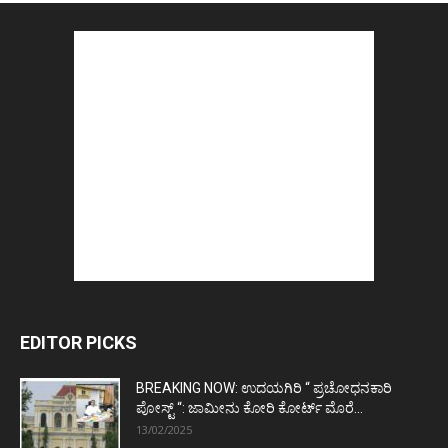
EDITOR PICKS
BREAKING NOW: ಉದಯಗಿರಿ “ ಪ್ರಚೋಧನಕಾರಿ
ಪೋಸ್ಟ್‌ “: ಜಾಮೀನು ಕೋರಿ ಕೋರ್ಟ್‌ ಮೊರೆ...
13/02/2025