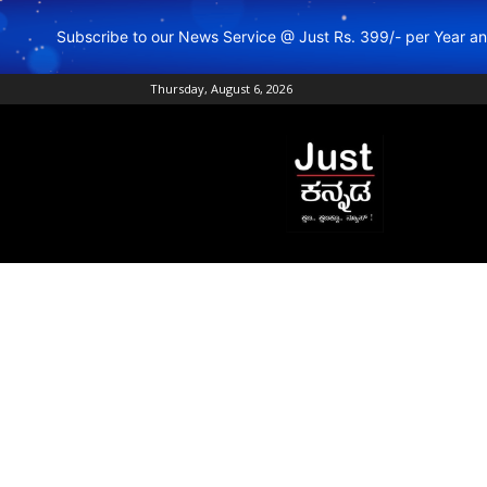
Subscribe to our News Service @ Just Rs. 399/- per Year 
Thursday, August 6, 2026
Just
Kannada
–
Online
Kannada
News
|
Breaking
Kannada
News
|
Karnataka
News
|
Live