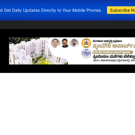
and Get Daily Updates Directly to Your Mobile Phones
Subscribe 
BDA Apartments