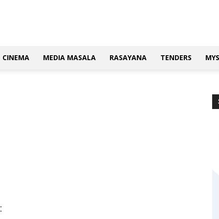
CINEMA
MEDIA MASALA
RASAYANA
TENDERS
MY
: