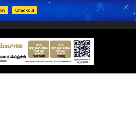
Now
|
Checkout