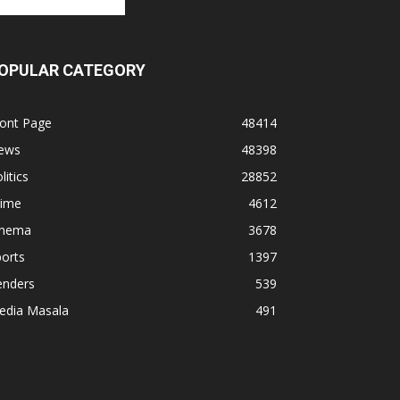
OPULAR CATEGORY
ront Page
48414
ews
48398
litics
28852
rime
4612
inema
3678
orts
1397
enders
539
edia Masala
491