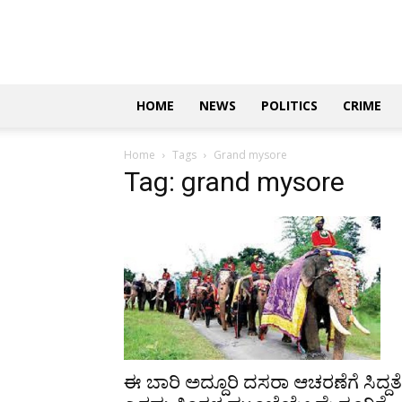
Updates
|
ಕನ್ನಡ
ನ್ಯೂಸ್
|
ಜಸ್ಟ್
HOME
NEWS
POLITICS
CRIME
ಕನ್ನಡ
Home
Tags
Grand mysore
Tag: grand mysore
ಈ ಬಾರಿ ಅದ್ದೂರಿ ದಸರಾ ಆಚರಣೆಗೆ ಸಿದ್ದತೆ