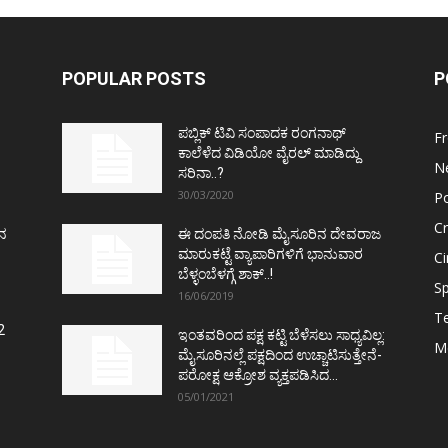
POPULAR POSTS
P
ಪಬ್ಲಿಕ್ ಟಿವಿ ಸಂಪಾದಕ ರಂಗನಾಥ್
F
ಕಾಲೆಳೆದ ವಿಡಿಯೋ ವೈರಲ್ ಮಾಡಿದ್ದು
N
ಸರಿನಾ..?
30/03/2020
Po
C
ತನ
ಈ ದಂಪತಿ ನೋಡಿ ಮೈಸೂರಿನ ದೇವರಾಜ
ಮಾರುಕಟ್ಟೆ ವ್ಯಾಪಾರಿಗಳಿಗೆ ಭಾನುವಾರ
C
ಬೆಳ್ಳಂಬೆಳಗ್ಗೆ ಶಾಕ್..!
Sp
16/06/2019
T
2
ಇಂತವರಿಂದ ಪಕ್ಷ ಕಟ್ಟಿ ಬೆಳೆಸಲು ಸಾಧ್ಯವಿಲ್ಲ:
M
ಮೈಸೂರಿನಲ್ಲೆ ಪಕ್ಷದಿಂದ ಉಚ್ಚಾಟಿಸುತ್ತೇನೆ-
ಪರೋಕ್ಷ ಆಕ್ರೋಶ ವ್ಯಕ್ತಪಡಿಸಿದ...
05/01/2021