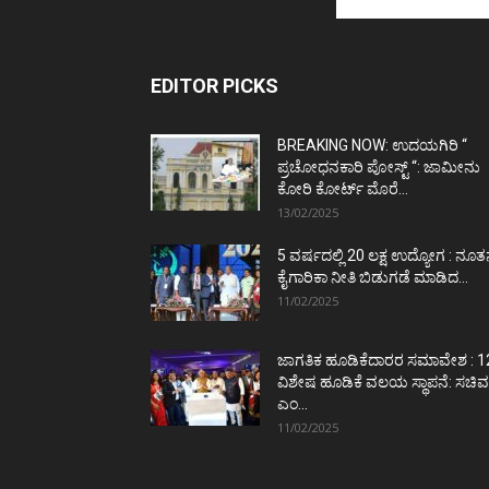
EDITOR PICKS
BREAKING NOW: ಉದಯಗಿರಿ “
ಪ್ರಚೋಧನಕಾರಿ ಪೋಸ್ಟ್‌ “: ಜಾಮೀನು
ಕೋರಿ ಕೋರ್ಟ್‌ ಮೊರೆ...
13/02/2025
5 ವರ್ಷದಲ್ಲಿ 20 ಲಕ್ಷ ಉದ್ಯೋಗ : ನೂ
ಕೈಗಾರಿಕಾ ನೀತಿ ಬಿಡುಗಡೆ ಮಾಡಿದ...
11/02/2025
ಜಾಗತಿಕ ಹೂಡಿಕೆದಾರರ ಸಮಾವೇಶ : 1
ವಿಶೇಷ ಹೂಡಿಕೆ ವಲಯ ಸ್ಥಾಪನೆ: ಸಚಿವ
ಎಂ...
11/02/2025