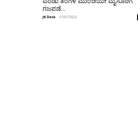
ಎರಡು ತಿಂಗಳ ಮುಂಚೆಯೇ ಮೈಸೂರಿಗೆ
ಗಜಪಡೆ...
JK Desk
-
07/07/2022