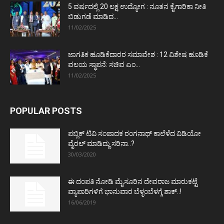
5 ವರ್ಷದಲ್ಲಿ 20 ಲಕ್ಷ ಉದ್ಯೋಗ : ನೂತನ ಕೈಗಾರಿಕಾ ನೀತಿ
ಬಿಡುಗಡೆ ಮಾಡಿದ...
11/02/2025
ಜಾಗತಿಕ ಹೂಡಿಕೆದಾರರ ಸಮಾವೇಶ : 12 ವಿಶೇಷ ಹೂಡಿಕೆ
ವಲಯ ಸ್ಥಾಪನೆ: ಸಚಿವ ಎಂ...
11/02/2025
POPULAR POSTS
ಪಬ್ಲಿಕ್ ಟಿವಿ ಸಂಪಾದಕ ರಂಗನಾಥ್ ಕಾಲೆಳೆದ ವಿಡಿಯೋ
ವೈರಲ್ ಮಾಡಿದ್ದು ಸರಿನಾ..?
30/03/2020
ಈ ದಂಪತಿ ನೋಡಿ ಮೈಸೂರಿನ ದೇವರಾಜ ಮಾರುಕಟ್ಟೆ
ವ್ಯಾಪಾರಿಗಳಿಗೆ ಭಾನುವಾರ ಬೆಳ್ಳಂಬೆಳಗ್ಗೆ ಶಾಕ್..!
16/06/2019