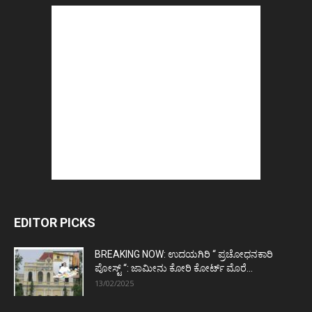
EDITOR PICKS
BREAKING NOW: ಉದಯಗಿರಿ “ ಪ್ರಚೋಧನಕಾರಿ
ಪೋಸ್ಟ್‌ “: ಜಾಮೀನು ಕೋರಿ ಕೋರ್ಟ್‌ ಮೊರೆ...
13/02/2025