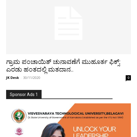
ಗ್ರಾಮ ಪಂಚಾಯಿತ್ ಚುನಾವಣೆಗೆ ಮುಹೂರ್ತ ಫಿಕ್ಸ್:
ಎರಡು ಹಂತದಲ್ಲಿ ಮತದಾನ..
JK Desk
-
30/11/2020
0
Sponsor Ads 1