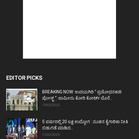
EDITOR PICKS
BREAKING NOW: ಉದಯಗಿರಿ “ ಪ್ರಚೋಧನಕಾರಿ
ಪೋಸ್ಟ್‌ “: ಜಾಮೀನು ಕೋರಿ ಕೋರ್ಟ್‌ ಮೊರೆ...
13/02/2025
5 ವರ್ಷದಲ್ಲಿ 20 ಲಕ್ಷ ಉದ್ಯೋಗ : ನೂತನ ಕೈಗಾರಿಕಾ ನೀತಿ
ಬಿಡುಗಡೆ ಮಾಡಿದ...
11/02/2025