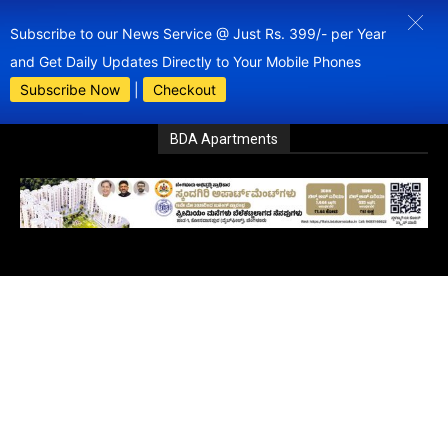
Subscribe to our News Service @ Just Rs. 399/- per Year
and Get Daily Updates Directly to Your Mobile Phones
Subscribe Now
|
Checkout
BDA Apartments