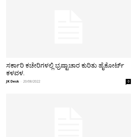
ಸರ್ಕಾರಿ ಕಚೇರಿಗಳಲ್ಲಿ ಭ‍್ರಷ್ಟಾಚಾರ ಕುರಿತು ಹೈಕೋರ್ಟ್
ಕಳವಳ.
JK Desk
-
20/08/2022
0