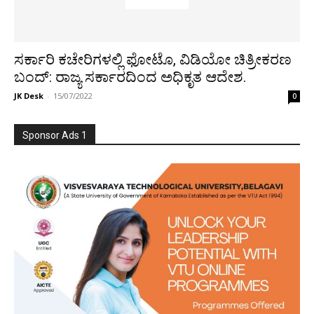
ಸರ್ಕಾರಿ ಕಚೇರಿಗಳಲ್ಲಿ ಫೋಟೊ, ವಿಡಿಯೋ ಚಿತ್ರೀಕರಣ
ಬಂದ್: ರಾಜ್ಯ ಸರ್ಕಾರದಿಂದ ಅಧಿಕೃತ ಆದೇಶ.
JK Desk
-
15/07/2022
0
Sponsor Ads 1