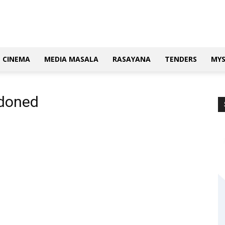
CINEMA
MEDIA MASALA
RASAYANA
TENDERS
MY
doned