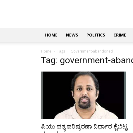
Updates
|
ಕನ್ನಡ
ನ್ಯೂಸ್
|
ಜಸ್ಟ್
HOME
NEWS
POLITICS
CRIME
ಕನ್ನಡ
Home
Tags
Government-abandoned
Tag: government-aban
ಪಿಯು ಪಠ್ಯ ಪರಿಷ್ಕರಣಾ ನಿರ್ಧಾರ ಕೈಬಿಟ್ಟ