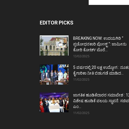
EDITOR PICKS
BREAKING NOW: ಉದಯಗಿರಿ “
ಪ್ರಚೋಧನಕಾರಿ ಪೋಸ್ಟ್‌ “: ಜಾಮೀನು
ಕೋರಿ ಕೋರ್ಟ್‌ ಮೊರೆ...
13/02/2025
5 ವರ್ಷದಲ್ಲಿ 20 ಲಕ್ಷ ಉದ್ಯೋಗ : ನೂ
ಕೈಗಾರಿಕಾ ನೀತಿ ಬಿಡುಗಡೆ ಮಾಡಿದ...
11/02/2025
ಜಾಗತಿಕ ಹೂಡಿಕೆದಾರರ ಸಮಾವೇಶ : 1
ವಿಶೇಷ ಹೂಡಿಕೆ ವಲಯ ಸ್ಥಾಪನೆ: ಸಚಿವ
ಎಂ...
11/02/2025