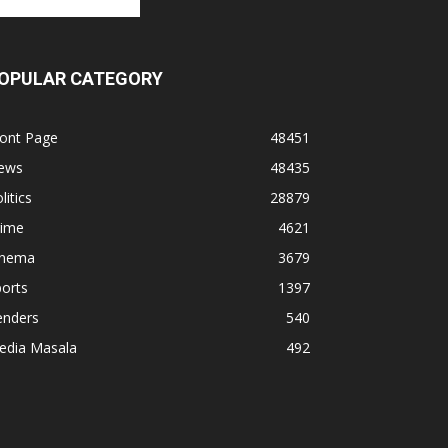
OPULAR CATEGORY
ront Page
48451
ews
48435
litics
28879
rime
4621
inema
3679
orts
1397
enders
540
edia Masala
492