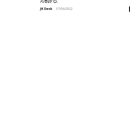
ಸರ್ಕಾರ.
JK Desk
-
07/06/2022