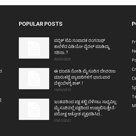
POPULAR POSTS
P
ಪಬ್ಲಿಕ್ ಟಿವಿ ಸಂಪಾದಕ ರಂಗನಾಥ್
F
ಕಾಲೆಳೆದ ವಿಡಿಯೋ ವೈರಲ್ ಮಾಡಿದ್ದು
N
ಸರಿನಾ..?
30/03/2020
Po
C
ತನ
ಈ ದಂಪತಿ ನೋಡಿ ಮೈಸೂರಿನ ದೇವರಾಜ
ಮಾರುಕಟ್ಟೆ ವ್ಯಾಪಾರಿಗಳಿಗೆ ಭಾನುವಾರ
C
ಬೆಳ್ಳಂಬೆಳಗ್ಗೆ ಶಾಕ್..!
Sp
16/06/2019
T
2
ಇಂತವರಿಂದ ಪಕ್ಷ ಕಟ್ಟಿ ಬೆಳೆಸಲು ಸಾಧ್ಯವಿಲ್ಲ:
M
ಮೈಸೂರಿನಲ್ಲೆ ಪಕ್ಷದಿಂದ ಉಚ್ಚಾಟಿಸುತ್ತೇನೆ-
ಪರೋಕ್ಷ ಆಕ್ರೋಶ ವ್ಯಕ್ತಪಡಿಸಿದ...
05/01/2021