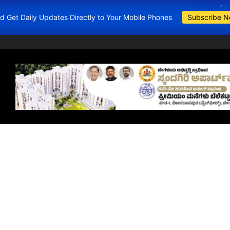
and Get Daily Updates Directly to Your Mobile Phones
Subscribe 
BDA Apartments