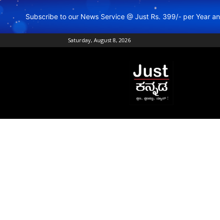
Subscribe to our News Service @ Just Rs. 399/- per Year 
Saturday, August 8, 2026
Just
Kannada
–
Online
Kannada
News
|
Breaking
Kannada
News
|
Karnataka
News
|
Live