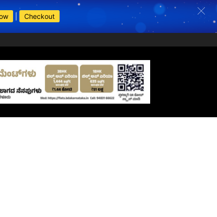
Now
|
Checkout