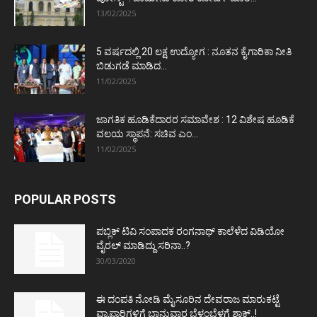
13/02/2025
5 ವರ್ಷದಲ್ಲಿ 20 ಲಕ್ಷ ಉದ್ಯೋಗ : ನೂತನ ಕೈಗಾರಿಕಾ ನೀತಿ
ಬಿಡುಗಡೆ ಮಾಡಿದ...
11/02/2025
ಜಾಗತಿಕ ಹೂಡಿಕೆದಾರರ ಸಮಾವೇಶ : 12 ವಿಶೇಷ ಹೂಡಿಕೆ
ವಲಯ ಸ್ಥಾಪನೆ: ಸಚಿವ ಎಂ...
11/02/2025
POPULAR POSTS
ಪಬ್ಲಿಕ್ ಟಿವಿ ಸಂಪಾದಕ ರಂಗನಾಥ್ ಕಾಲೆಳೆದ ವಿಡಿಯೋ
ವೈರಲ್ ಮಾಡಿದ್ದು ಸರಿನಾ..?
30/03/2020
ಈ ದಂಪತಿ ನೋಡಿ ಮೈಸೂರಿನ ದೇವರಾಜ ಮಾರುಕಟ್ಟೆ
ವ್ಯಾಪಾರಿಗಳಿಗೆ ಭಾನುವಾರ ಬೆಳ್ಳಂಬೆಳಗ್ಗೆ ಶಾಕ್..!