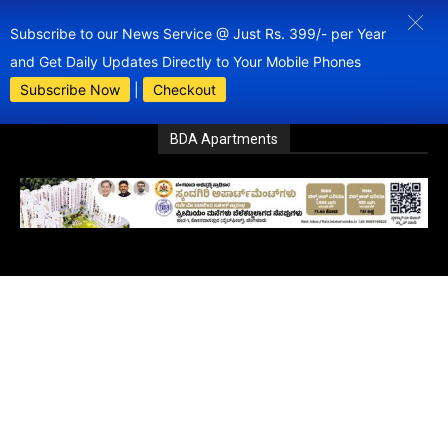
Subscribe to our News Service @ Just Rs. 399/- per Year
and Get Daily Updates Directly to Your Mobile Phones
Subscribe Now
|
Checkout
BDA Apartments