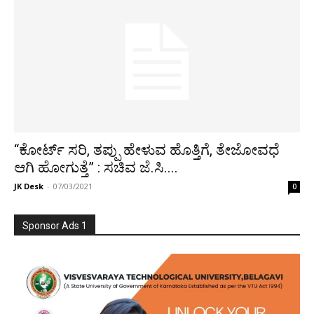
“ಕೋರ್ಟ್ ಸರಿ, ತಪ್ಪು ಹೇಳುವ ಹೊತ್ತಿಗೆ, ತೇಜೋವಧೆ
ಆಗಿ ಹೋಗುತ್ತೆ” : ಸಚಿವ ಜೆ.ಸಿ....
JK Desk
-
07/03/2021
0
Sponsor Ads 1